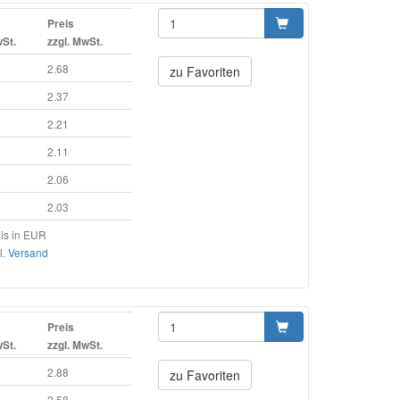
Preis
wSt.
zzgl. MwSt.
2.68
zu Favoriten
2.37
2.21
2.11
2.06
2.03
is in EUR
l. Versand
Preis
wSt.
zzgl. MwSt.
2.88
zu Favoriten
2.58