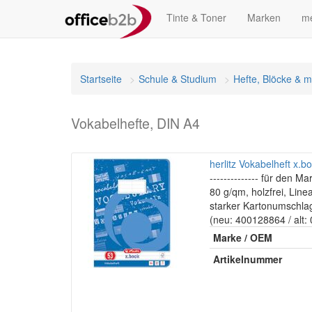
Tinte & Toner
Marken
me
Startseite
Schule & Studium
Hefte, Blöcke & 
Vokabelhefte, DIN A4
herlitz Vokabelheft x.bo
-------------- für den Mar
80 g/qm, holzfrei, Line
starker Kartonumschla
(neu: 400128864 / alt
Marke / OEM
Artikelnummer