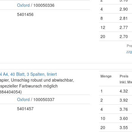
Oxford
/ 100050336
4
2.90
5401456
8
2.81
12
2.77
20
2.70
Pre
zzg
A4, 40 Blatt, 3 Spalten, liniert
Menge
Preis
apier, Umschlag robust und abwischbar,
inkl. M
in spezieller Farbwunsch möglich
1
4.32
: 384404054)
Oxford
/ 100050337
2
3.92
5401457
4
3.76
10
3.60
20
3.55