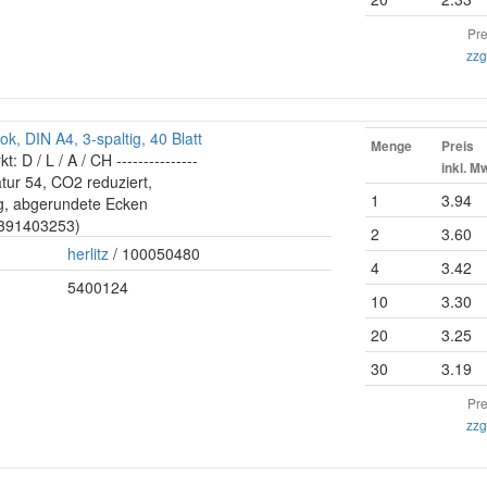
Pre
zzg
ok, DIN A4, 3-spaltig, 40 Blatt
Menge
Preis
kt: D / L / A / CH ---------------
inkl. M
atur 54, CO2 reduziert,
1
3.94
g, abgerundete Ecken
: 391403253)
2
3.60
herlitz
/ 100050480
4
3.42
5400124
10
3.30
20
3.25
30
3.19
Pre
zzg