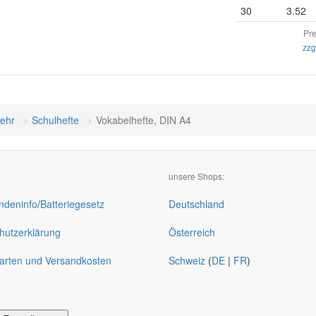
30
3.52
Pre
zzg
mehr
Schulhefte
Vokabelhefte, DIN A4
unsere Shops:
deninfo
/
Batteriegesetz
Deutschland
hutzerklärung
Österreich
arten und Versandkosten
Schweiz
(
DE
|
FR
)