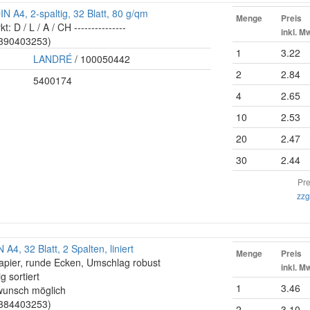
 A4, 2-spaltig, 32 Blatt, 80 g/qm
Menge
Preis
kt: D / L / A / CH ---------------
inkl. M
: 390403253)
1
3.22
LANDRÉ
/ 100050442
2
2.84
5400174
4
2.65
10
2.53
20
2.47
30
2.44
Pre
zzg
A4, 32 Blatt, 2 Spalten, liniert
Menge
Preis
apier, runde Ecken, Umschlag robust
inkl. M
g sortiert
1
3.46
bwunsch möglich
: 384403253)
2
3.10