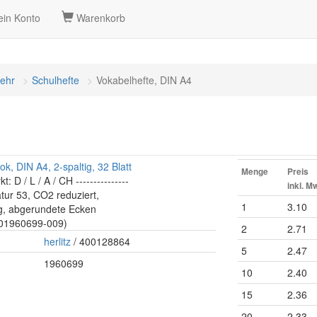
in Konto
Warenkorb
mehr
Schulhefte
Vokabelhefte, DIN A4
ok, DIN A4, 2-spaltig, 32 Blatt
Menge
Preis
kt: D / L / A / CH ---------------
inkl. M
atur 53, CO2 reduziert,
1
3.10
g, abgerundete Ecken
: 01960699-009)
2
2.71
herlitz
/ 400128864
5
2.47
1960699
10
2.40
15
2.36
20
2.33