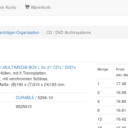
in Konto
Warenkorb
enträger-Organisation
CD / DVD Archivsysteme
 MULTIMEDIA BOX I, für 27 CD's / DVD's
Menge
Preis
üllen, mit 5 Trennplatten,
inkl. M
f, mit verchromten Schloss,
1
17.36
 Maße: (B)190 x (T)310 x (H)165 mm
2
16.99
DURABLE
/ 5256-10
4
16.80
9525610
6
16.61
12
16.42
18
16.36