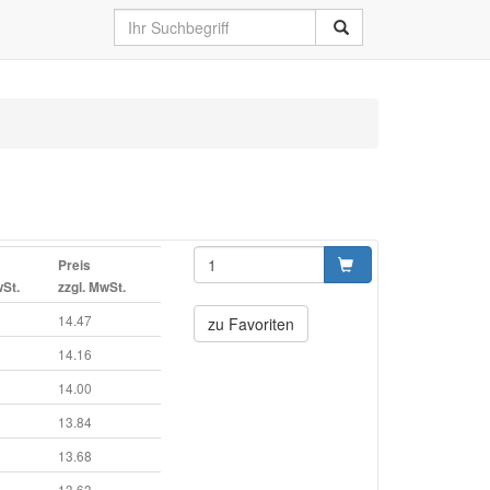
Preis
wSt.
zzgl. MwSt.
14.47
zu Favoriten
14.16
14.00
13.84
13.68
13.63