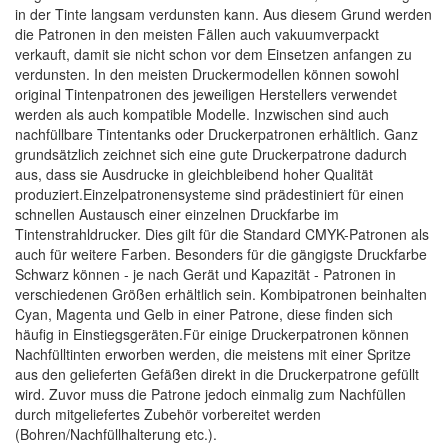
in der Tinte langsam verdunsten kann. Aus diesem Grund werden
die Patronen in den meisten Fällen auch vakuumverpackt
verkauft, damit sie nicht schon vor dem Einsetzen anfangen zu
verdunsten. In den meisten Druckermodellen können sowohl
original Tintenpatronen des jeweiligen Herstellers verwendet
werden als auch kompatible Modelle. Inzwischen sind auch
nachfüllbare Tintentanks oder Druckerpatronen erhältlich. Ganz
grundsätzlich zeichnet sich eine gute Druckerpatrone dadurch
aus, dass sie Ausdrucke in gleichbleibend hoher Qualität
produziert.Einzelpatronensysteme sind prädestiniert für einen
schnellen Austausch einer einzelnen Druckfarbe im
Tintenstrahldrucker. Dies gilt für die Standard CMYK-Patronen als
auch für weitere Farben. Besonders für die gängigste Druckfarbe
Schwarz können - je nach Gerät und Kapazität - Patronen in
verschiedenen Größen erhältlich sein. Kombipatronen beinhalten
Cyan, Magenta und Gelb in einer Patrone, diese finden sich
häufig in Einstiegsgeräten.Für einige Druckerpatronen können
Nachfülltinten erworben werden, die meistens mit einer Spritze
aus den gelieferten Gefäßen direkt in die Druckerpatrone gefüllt
wird. Zuvor muss die Patrone jedoch einmalig zum Nachfüllen
durch mitgeliefertes Zubehör vorbereitet werden
(Bohren/Nachfüllhalterung etc.).