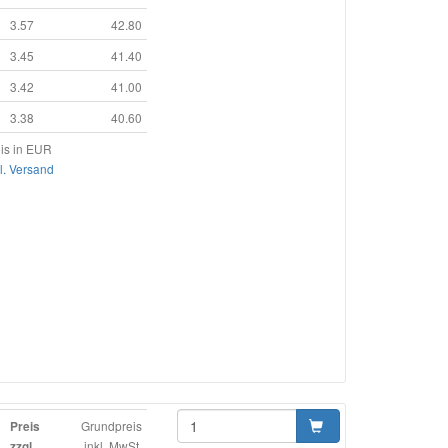
3.57
42.80
3.45
41.40
3.42
41.00
3.38
40.60
is in EUR
l. Versand
Grundpreis
Preis
inkl. MwSt.
zzgl.