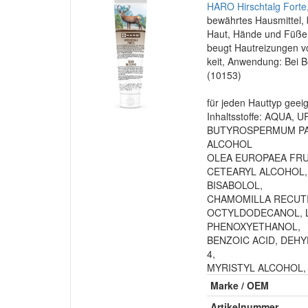
HARO Hirschtalg Forte
bewährtes Hausmittel, b
Haut, Hände und Füße,
beugt Hautreizungen vo
keit, Anwendung: Bei B
(10153)
für jeden Hauttyp geei
Inhaltsstoffe: AQUA,
BUTYROSPERMUM PAR
ALCOHOL
OLEA EUROPAEA FRUI
CETEARYL ALCOHOL, 
BISABOLOL,
CHAMOMILLA RECUTI
OCTYLDODECANOL, LA
PHENOXYETHANOL,
BENZOIC ACID, DEHY
4,
MYRISTYL ALCOHOL
Marke / OEM
Artikelnummer