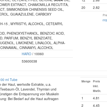
12
2.88
OWER EXTRACT, CHAMOMILLA RECUTITA,
20
2.82
T, SIMMONDSIA CHINENSIS SEED OIL,
EROL, GUAIAZULENE, CARBOXY
Pre
zzg
H-15 , MYRISTYL ALCOHOL, CETEARYL
CID, PHENOXYETHANOL, BENZOIC ACID,
D, PARFUM, BENZYL BENZOATE,
UGENOL, LIMONENE, LINALOOL, ALPHA-
 CINNAMAL, CINNAMYL ALCOHOL
HARO
/ 10060
53600038
00 ml Tube
Menge
Preis
der Haut, wertvolle Extrakte, u.a.
inkl.
 Teebaum-Öl, Lavendel, Thymian und
MwSt.
ünstigen die Entspannung von Muskeln
1
4.81
ng: Bei Bedarf auf die Haut auftragen
2
4.45