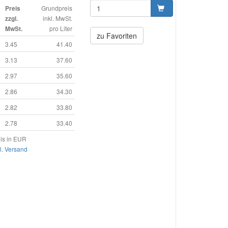
Grundpreis
Preis
inkl. MwSt.
zzgl.
pro Liter
MwSt.
zu Favoriten
3.45
41.40
3.13
37.60
2.97
35.60
2.86
34.30
2.82
33.80
2.78
33.40
is in EUR
l. Versand