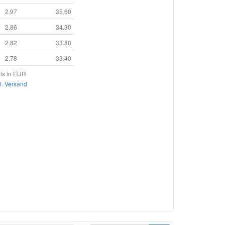
2.97
35.60
2.86
34.30
2.82
33.80
2.78
33.40
is in EUR
l. Versand