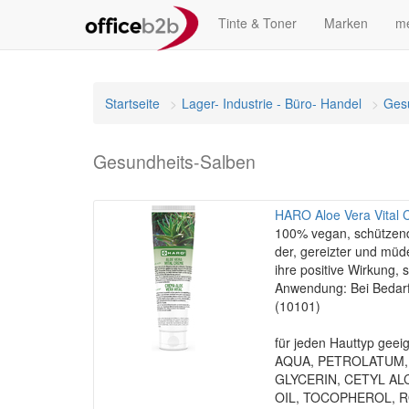
Tinte & Toner
Marken
me
Startseite
Lager- Industrie - Büro- Handel
Gesu
Gesundheits-Salben
HARO Aloe Vera Vital 
100% vegan, schützend
der, gereizter und müde
ihre positive Wirkung, 
Anwendung: Bei Bedarf
(10101)
für jeden Hauttyp geeign
AQUA, PETROLATUM,
GLYCERIN, CETYL AL
OIL, TOCOPHEROL, R