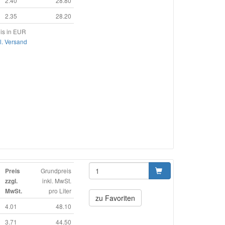
2.40
28.80
2.35
28.20
is in EUR
l. Versand
Grundpreis
Preis
inkl. MwSt.
zzgl.
pro Liter
MwSt.
zu Favoriten
4.01
48.10
3.71
44.50