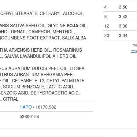
4
3.56
YCERYL STEARATE, CETEARYL ALCOHOL,
8
3.43
ABIS SATIVA SEED OIL, GLYCINE
SOJA
OIL,
12
3.38
OHOL DENAT., CAMPHOR, MENTHOL,
20
3.34
OCUMBENS ROOT EXTRACT, SALIX ALBA
Pre
THA ARVENSIS HERB OIL, ROSMARINUS
zzg
L, SALVIA LAVANDULIFOLIA HERB OIL,
RUS AURATIUM DULCIS PEEL OIL, LITSEA
CITRUS AURANTIUM BERGAMIA PEEL
F OIL, CETEARETH-12, CETYL PALMITATE,
 SODIUM BENZOATE, LACTIC ACID,
ENZOIC ACID, DEHYDROACETIC ACID,
, CITRAL
HARO
/ 10170.902
53600154