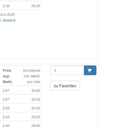
2.35
28.20
is in EUR
l. Versand
Grundpreis
Preis
inkl. MwSt.
zzgl.
pro Liter
MwSt.
zu Favoriten
2.97
35.60
2.67
32.00
2.52
30.20
2.43
29.20
2.40
28.80