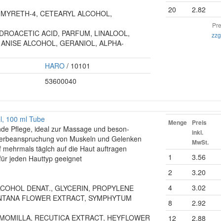
20
2.82
 MYRETH-4, CETEARYL ALCOHOL,
Pre
DROACETIC ACID, PARFUM, LINALOOL,
zzg
 ANISE ALCOHOL, GERANIOL, ALPHA-
HARO
/ 10101
53600040
, 100 ml Tube
Menge
Preis
de Pflege, ideal zur Massage und beson-
inkl.
erbeanspruchung von Muskeln und Gelenken
MwSt.
 mehrmals täglch auf die Haut auftragen
1
3.56
für jeden Hauttyp geeignet
2
3.20
4
3.02
, ALCOHOL DENAT., GLYCERIN, PROPYLENE
NTANA FLOWER EXTRACT, SYMPHYTUM
8
2.92
MOMILLA, RECUTICA EXTRACT, HEYFLOWER
12
2.88