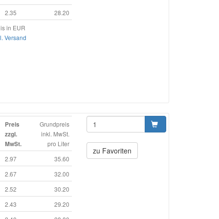
2.35
28.20
is in EUR
l. Versand
Grundpreis
Preis
inkl. MwSt.
zzgl.
pro Liter
MwSt.
zu Favoriten
2.97
35.60
2.67
32.00
2.52
30.20
2.43
29.20