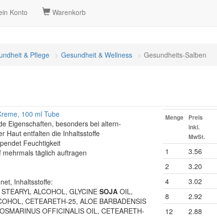
in Konto
Warenkorb
ndheit & Pflege
Gesundheit & Wellness
Gesundheits-Salben
Creme, 100 ml Tube
Menge
Preis
e Eigenschaften, besonders bei altern-
inkl.
r Haut entfalten die Inhaltsstoffe
MwSt.
spendet Feuchtigkeit
1
3.56
 mehrmals täglich auftragen
2
3.20
4
3.02
et, Inhaltsstoffe:
 STEARYL ALCOHOL, GLYCINE
SOJA
OIL,
8
2.92
COHOL, CETEARETH-25, ALOE BARBADENSIS
OSMARINUS OFFICINALIS OIL, CETEARETH-
12
2.88