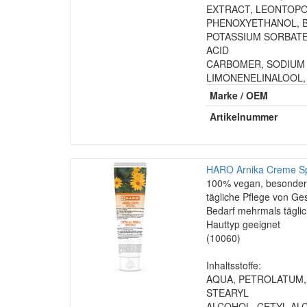
EXTRACT, LEONTOPO
PHENOXYETHANOL, B
POTASSIUM SORBATE,
ACID
CARBOMER, SODIUM 
LIMONENELINALOOL,
Marke / OEM
Artikelnummer
HARO Arnika Creme Sp
100% vegan, besonders 
tägliche Pflege von G
Bedarf mehrmals täglich
Hauttyp geeignet
(10060)
Inhaltsstoffe:
AQUA, PETROLATUM,
STEARYL
ALCOHOL, CETYL AL