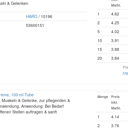
eln & Gelenken
MwSt.
1
4.62
HARO
/ 10196
2
4.25
53600151
5
4.02
10
3.91
15
3.88
20
3.84
Pre
zzg
reme, 100 ml Tube
Menge
Preis
, Muskeln & Gelenke, zur pflegenden &
inkl.
Anwendung, Anwendung: Bei Bedarf
MwSt.
ffenen Stellen auftragen & sanft
1
4.14
2
3.76