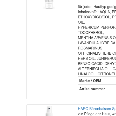
für jeden Hauttyp geei
Inhaltsstoffe: AQUA
ETHOXYDIGLYCOL, P
OIL,
HYPERICUM PERFORA
TOCOPHEROL,
MENTHA ARVENSIS O
LAVANDULA HYBRIDA 
ROSMARINUS
OFFICINALIS HERB OI
HERB OIL, JUNIPER
BENZOICACID, DEHY
ALTERNIFOLIA OIL, 
LINALOOL, CITRONE
Marke / OEM
Artikelnummer
HARO Bärenbalsam Spr
zur Pflege der Haut, we