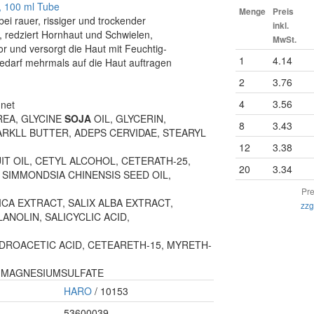
, 100 ml Tube
Menge
Preis
ei rauer, rissiger und trockender
inkl.
 redziert Hornhaut und Schwielen,
MwSt.
r und versorgt die Haut mit Feuchtig-
1
4.14
edarf mehrmals auf die Haut auftragen
2
3.76
4
3.56
gnet
 UREA, GLYCINE
SOJA
OIL, GLYCERIN,
8
3.43
KLL BUTTER, ADEPS CERVIDAE, STEARYL
12
3.38
T OIL, CETYL ALCOHOL, CETERATH-25,
20
3.34
SIMMONDSIA CHINENSIS SEED OIL,
Pre
CA EXTRACT, SALIX ALBA EXTRACT,
zzg
NOLIN, SALICYCLIC ACID,
DROACETIC ACID, CETEARETH-15, MYRETH-
, MAGNESIUMSULFATE
HARO
/ 10153
53600039