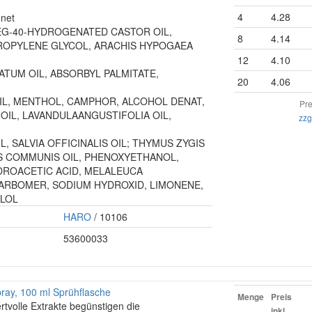
4
4.28
gnet
, PEG-40-HYDROGENATED CASTOR OIL,
8
4.14
ROPYLENE GLYCOL, ARACHIS HYPOGAEA
12
4.10
TUM OIL, ABSORBYL PALMITATE,
20
4.06
IL, MENTHOL, CAMPHOR, ALCOHOL DENAT,
Pre
OIL, LAVANDULAANGUSTIFOLIA OIL,
zzg
L, SALVIA OFFICINALIS OIL; THYMUS ZYGIS
US COMMUNIS OIL, PHENOXYETHANOL,
DROACETIC ACID, MELALEUCA
CARBOMER, SODIUM HYDROXID, LIMONENE,
LLOL
HARO
/ 10106
53600033
ay, 100 ml Sprühflasche
Menge
Preis
rtvolle Extrakte begünstigen die
inkl.