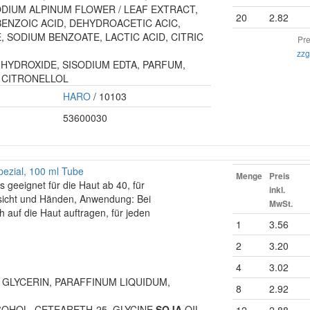
DIUM ALPINUM FLOWER / LEAF EXTRACT,
20
2.82
ENZOIC ACID, DEHYDROACETIC ACIC,
 SODIUM BENZOATE, LACTIC ACID, CITRIC
Pre
zzg
HYDROXIDE, SISODIUM EDTA, PARFUM,
 CITRONELLOL
HARO
/ 10103
53600030
ezial, 100 ml Tube
Menge
Preis
geeignet für die Haut ab 40, für
inkl.
esicht und Händen, Anwendung: Bei
MwSt.
 auf die Haut auftragen, für jeden
1
3.56
2
3.20
4
3.02
 GLYCERIN, PARAFFINUM LIQUIDUM,
8
2.92
COHOL, CETEARETH-25, GLYCINE
SOJA
OIL,