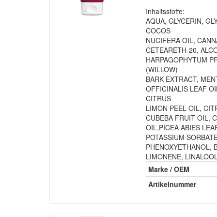
Inhaltsstoffe:
AQUA, GLYCERIN, GL
COCOS
NUCIFERA OIL, CANN
CETEARETH-20, ALC
HARPAGOPHYTUM PR
(WILLOW)
BARK EXTRACT, MEN
OFFICINALIS LEAF OI
CITRUS
LIMON PEEL OIL, CIT
CUBEBA FRUIT OIL, 
OIL,PICEA ABIES LEA
POTASSIUM SORBATE,
PHENOXYETHANOL, B
LIMONENE, LINALOOL
Marke / OEM
Artikelnummer