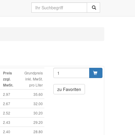
Grundpreis
Preis
inkl. MwSt.
zzgl.
pro Liter
MwSt.
zu Favoriten
2.97
35.60
2.67
32.00
2.52
30.20
2.43
29.20
2.40
28.80