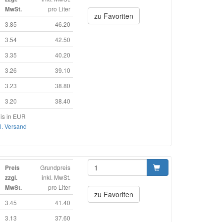
pro Liter
MwSt.
zu Favoriten
3.85
46.20
3.54
42.50
3.35
40.20
3.26
39.10
3.23
38.80
3.20
38.40
is in EUR
l. Versand
Grundpreis
Preis
inkl. MwSt.
zzgl.
pro Liter
MwSt.
zu Favoriten
3.45
41.40
3.13
37.60