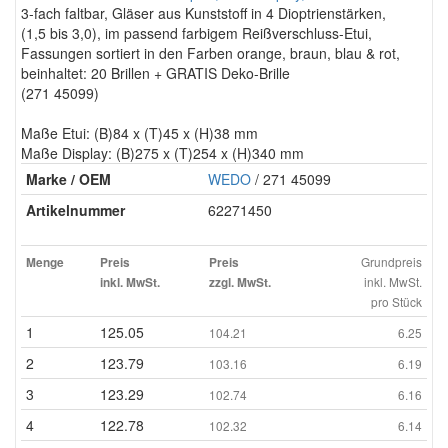
3-fach faltbar, Gläser aus Kunststoff in 4 Dioptrienstärken,
(1,5 bis 3,0), im passend farbigem Reißverschluss-Etui,
Fassungen sortiert in den Farben orange, braun, blau & rot,
beinhaltet: 20 Brillen + GRATIS Deko-Brille
(271 45099)
Maße Etui: (B)84 x (T)45 x (H)38 mm
Maße Display: (B)275 x (T)254 x (H)340 mm
Marke / OEM
WEDO
/ 271 45099
Artikelnummer
62271450
Grundpreis
Menge
Preis
Preis
inkl. MwSt.
inkl. MwSt.
zzgl. MwSt.
pro Stück
1
125.05
104.21
6.25
2
123.79
103.16
6.19
3
123.29
102.74
6.16
4
122.78
102.32
6.14