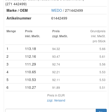
(271 442499)
Marke / OEM
WEDO
/ 271442499
Artikelnummer
61442499
Grundpreis
Menge
Preis
Preis
inkl. MwSt.
inkl. MwSt.
zzgl. MwSt.
pro Stück
1
113.18
94.32
5.66
2
112.16
93.47
5.61
3
111.29
92.74
5.56
4
110.65
92.21
5.53
5
110.53
92.11
5.53
6
110.27
91.89
5.51
Preis in EUR
zzgl. Versand