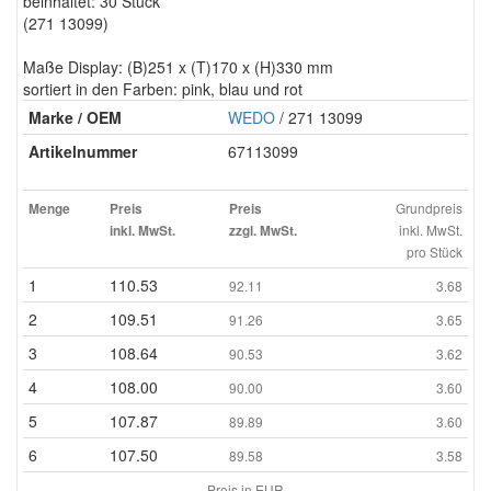
beinhaltet: 30 Stück
(271 13099)
Maße Display: (B)251 x (T)170 x (H)330 mm
sortiert in den Farben: pink, blau und rot
Marke / OEM
WEDO
/ 271 13099
Artikelnummer
67113099
Grundpreis
Menge
Preis
Preis
inkl. MwSt.
inkl. MwSt.
zzgl. MwSt.
pro Stück
1
110.53
92.11
3.68
2
109.51
91.26
3.65
3
108.64
90.53
3.62
4
108.00
90.00
3.60
5
107.87
89.89
3.60
6
107.50
89.58
3.58
Preis in EUR