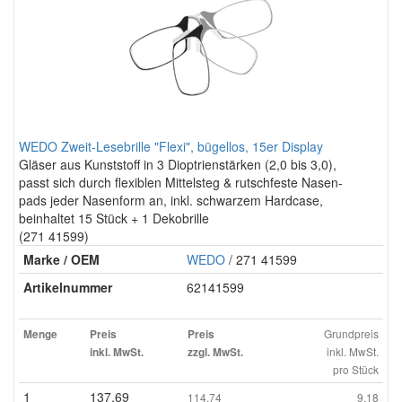
WEDO Zweit-Lesebrille "Flexi", bügellos, 15er Display
Gläser aus Kunststoff in 3 Dioptrienstärken (2,0 bis 3,0),
passt sich durch flexiblen Mittelsteg & rutschfeste Nasen-
pads jeder Nasenform an, inkl. schwarzem Hardcase,
beinhaltet 15 Stück + 1 Dekobrille
(271 41599)
Marke / OEM
WEDO
/ 271 41599
Artikelnummer
62141599
Grundpreis
Menge
Preis
Preis
inkl. MwSt.
inkl. MwSt.
zzgl. MwSt.
pro Stück
1
137.69
114.74
9.18