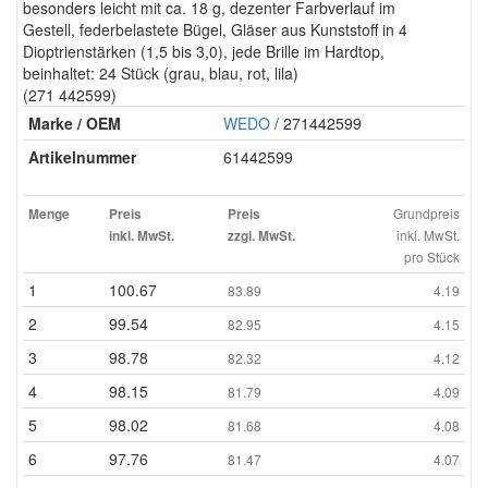
besonders leicht mit ca. 18 g, dezenter Farbverlauf im
Gestell, federbelastete Bügel, Gläser aus Kunststoff in 4
Dioptrienstärken (1,5 bis 3,0), jede Brille im Hardtop,
beinhaltet: 24 Stück (grau, blau, rot, lila)
(271 442599)
Marke / OEM
WEDO
/ 271442599
Artikelnummer
61442599
Grundpreis
Menge
Preis
Preis
inkl. MwSt.
inkl. MwSt.
zzgl. MwSt.
pro Stück
1
100.67
83.89
4.19
2
99.54
82.95
4.15
3
98.78
82.32
4.12
4
98.15
81.79
4.09
5
98.02
81.68
4.08
6
97.76
81.47
4.07