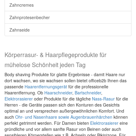
Zahncremes
Zahnprotesenbecher
Zahnseide
Körperrasur- & Haarpflegeprodukte für
mühelose Schönheit jeden Tag
Body shaving Produkte für glatte Ergebnisse - damit Haare nur
dort wachsen, wo sie wachsen sollen bietet officeb2b Ihnen das
passende
Haarentfernungsgerät
für die professionelle
Haarentfernung. Ob
Haarschneider
,
Bartschneider
,
Elektrorasierer
oder Produkte für die tägliche
Nass-Rasur
für die
Herren - die Geräte passen sich den Konturen des Gesichts
optimal an und versprechen außergewöhnlichen Komfort. Und
auch
Ohr- und Nasenhaare sowie Augenbrauenhärchen
können
perfekt getrimmt werden. Für Damen bieten
Elektrorasierer
eine
gründliche und vor allem sanfte Rasur von Beinen oder auch
sensibleren Körperstellen wie z.B. Achseln oder Bikinizone. Für