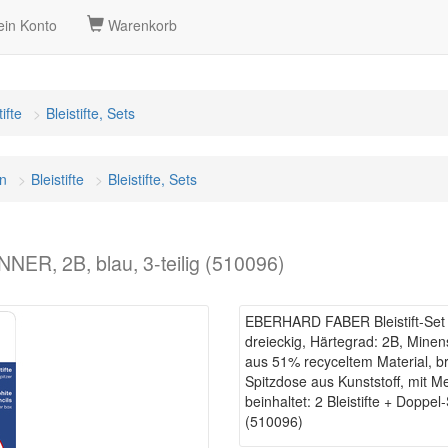
in Konto
Warenkorb
tifte
Bleistifte, Sets
n
Bleistifte
Bleistifte, Sets
ER, 2B, blau, 3-teilig (510096)
EBERHARD FABER Bleistift-Set T
dreieckig, Härtegrad: 2B, Minens
aus 51% recyceltem Material, b
Spitzdose aus Kunststoff, mit Me
beinhaltet: 2 Bleistifte + Doppel
(510096)