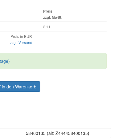
Preis
zzgl. MwSt.
2.11
Preis in EUR
zzgl. Versand
tage)
in den Warenkorb
58400135
(alt: Z444458400135)