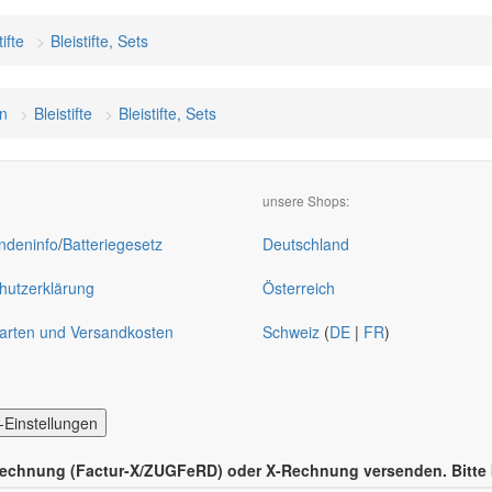
tifte
Bleistifte, Sets
n
Bleistifte
Bleistifte, Sets
unsere Shops:
deninfo
/
Batteriegesetz
Deutschland
hutzerklärung
Österreich
arten und Versandkosten
Schweiz
(
DE
|
FR
)
-Einstellungen
hnung (Factur-X/ZUGFeRD) oder X-Rechnung versenden. Bitte kon