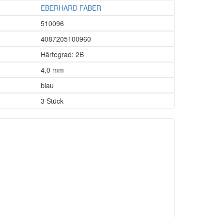
EBERHARD FABER
510096
4087205100960
Härtegrad: 2B
4,0 mm
blau
3 Stück