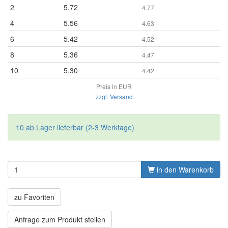
2
5.72
4.77
4
5.56
4.63
6
5.42
4.52
8
5.36
4.47
10
5.30
4.42
Preis in EUR
zzgl. Versand
10 ab Lager lieferbar (2-3 Werktage)
in den Warenkorb
zu Favoriten
Anfrage zum Produkt stellen