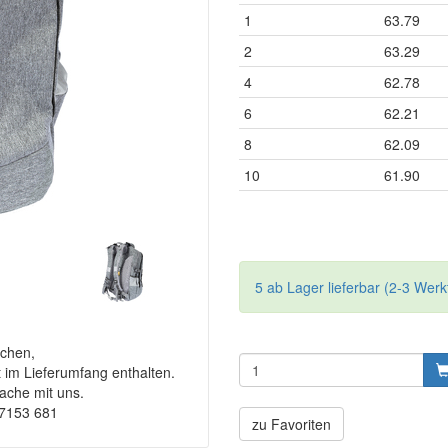
1
63.79
2
63.29
4
62.78
6
62.21
8
62.09
10
61.90
5 ab Lager lieferbar (2-3 Werk
chen,
t im Lieferumfang enthalten.
rache mit uns.
-7153 681
zu Favoriten