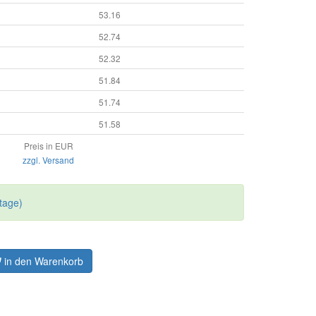
53.16
52.74
52.32
51.84
51.74
51.58
Preis in EUR
zzgl. Versand
tage)
in den Warenkorb