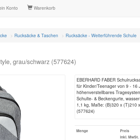
in Konto
Warenkorb
cke
Rucksäcke & Taschen
Rucksäcke - Weiterführende Schule
le, grau/schwarz (577624)
EBERHARD FABER Schulrucksack
für Kinder/Teenager von 9 - 16 
höhenverstellbares Tragesystem
Schulte- & Beckengurte, wasse
1,1 kg, Maße: (B)320 x (T)210 
(577624)
Menge
Preis
inkl. MwSt.