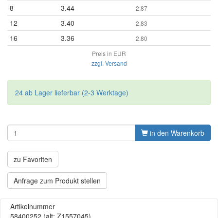
8
3.44
2.87
12
3.40
2.83
16
3.36
2.80
Preis in EUR
zzgl. Versand
24 ab Lager lieferbar (2-3 Werktage)
in den Warenkorb
zu Favoriten
Anfrage zum Produkt stellen
Artikelnummer
58400252
(alt: Z1557045)