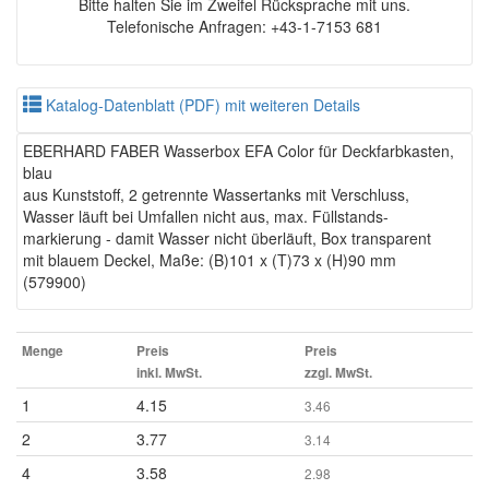
Bitte halten Sie im Zweifel Rücksprache mit uns.
Telefonische Anfragen: +43-1-7153 681
Katalog-Datenblatt (PDF) mit weiteren Details
EBERHARD FABER Wasserbox EFA Color für Deckfarbkasten,
blau
aus Kunststoff, 2 getrennte Wassertanks mit Verschluss,
Wasser läuft bei Umfallen nicht aus, max. Füllstands-
markierung - damit Wasser nicht überläuft, Box transparent
mit blauem Deckel, Maße: (B)101 x (T)73 x (H)90 mm
(579900)
Menge
Preis
Preis
inkl. MwSt.
zzgl. MwSt.
1
4.15
3.46
2
3.77
3.14
4
3.58
2.98