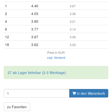
1
4.40
3.67
2
4.03
3.36
4
3.85
3.21
6
3.77
3.14
12
3.67
3.06
18
3.62
3.02
Preis in EUR
zzgl. Versand
27 ab Lager lieferbar (2-3 Werktage)
in den Warenkorb
zu Favoriten