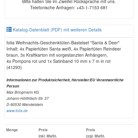
Bitte halten Sie im Zweifel Rücksprache mit uns.
Telefonische Anfragen: +43-1-7153 681
Katalog-Datenblatt (PDF) mit weiteren Details
folia Weihnachts-Geschenktüten-Bastelset "Santa & Deer"
Inhalt: 4x Papiertüten Santa weiß, 4x Papiertüten Reindeer
braun, 3x Kraftkarton mit vorgestanzten Anhängern,
4x Pompons rot und 1x Satinband 10 mm x 7 m in rot
(41293)
Informationen zur Produktsicherheit, Hersteller/EU Verantwortliche
Person
Max Bringmann KG
Johann-Höllfritsch-Str. 37
D-90530 Wendelstein
www.folia.de
Menge
Preis
Preis
inkl. MwSt.
zzgl. MwSt.