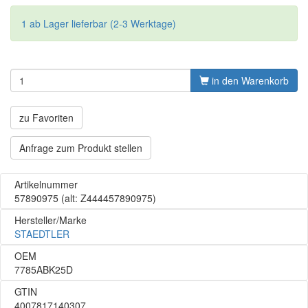
1 ab Lager lieferbar (2-3 Werktage)
in den Warenkorb
zu Favoriten
Anfrage zum Produkt stellen
Artikelnummer
57890975
(alt: Z444457890975)
Hersteller/Marke
STAEDTLER
OEM
7785ABK25D
GTIN
4007817140307