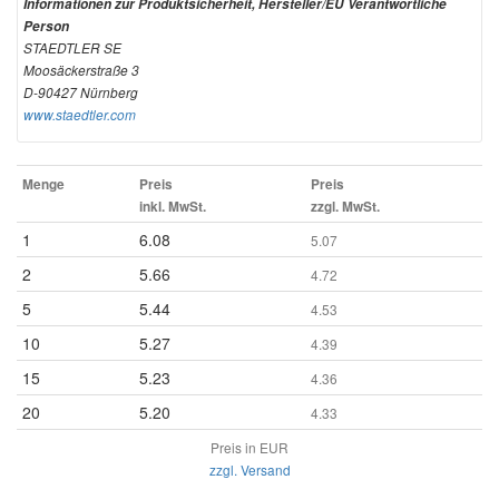
Informationen zur Produktsicherheit, Hersteller/EU Verantwortliche
Person
STAEDTLER SE
Moosäckerstraße 3
D-90427 Nürnberg
www.staedtler.com
Menge
Preis
Preis
inkl. MwSt.
zzgl. MwSt.
1
6.08
5.07
2
5.66
4.72
5
5.44
4.53
10
5.27
4.39
15
5.23
4.36
20
5.20
4.33
Preis in EUR
zzgl. Versand