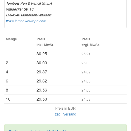
Tombow Pen & Pencil GmbH
Waldecker Str. 10
D-64546 Mörfelden-Walldorf
www.tomboweurope.com
Menge
Preis
Preis
inkl. MwSt.
zzgl. MwSt.
1
30.25
25.21
2
30.00
25.00
4
29.87
24.89
6
29.62
24.68
8
29.56
24.63
10
29.50
24.58
Preis in EUR
zzgl. Versand