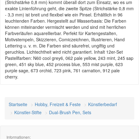
(Strichstärke 0,8 mm) kommt überall dort zum Einsatz, wo es um
exakte Linienführung geht, die zweite Spitze (Strichstärke 0,8 mm
- 3,3 mm) ist breit und flexibel wie ein Pinsel. Erhältlich in 96
leuchtenden Farben. Hergestellt auf Wasserbasis: Die Farben
können miteinander vermischt werden und sind mit herrlichen
Farbverläufen aquarellierbar. Perfekt für Kartengestalten,
Motivstempeln, Skizzieren, Comiczeichnen, Illustrieren, Hand
Lettering u. v. m. Die Farben sind säurefrei, ungiftig und
geruchlos. Lichtechtheit wird nicht garantiert. Inhalt 12er-Set
Pastellfarben: N60 cool grey6, 062 pale yellow, 243 mint, 245 sap
green, 451 sky blue, 452 process blue, 553 mist purple, 623
purple sage, 673 orchid, 723 pink, 761 carnation, 912 pale
cherry.
Startseite
Hobby, Freizeit & Feste
Künstlerbedarf
Künstler-Stifte
Dual-Brush Pen, Sets
Informationen: