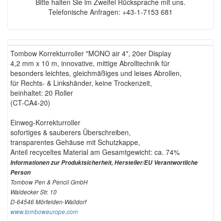
Bitte halten Sie im Zweifel Rücksprache mit uns.
Telefonische Anfragen: +43-1-7153 681
Tombow Korrekturroller "MONO air 4", 20er Display
4,2 mm x 10 m, innovative, mittige Abrolltechnik für
besonders leichtes, gleichmäßiges und leises Abrollen,
für Rechts- & Linkshänder, keine Trockenzeit,
beinhaltet: 20 Roller
(CT-CA4-20)
Einweg-Korrekturroller
sofortiges & sauberers Überschreiben,
transparentes Gehäuse mit Schutzkappe,
Anteil recyceltes Material am Gesamtgewicht: ca. 74%
Informationen zur Produktsicherheit, Hersteller/EU Verantwortliche
Person
Tombow Pen & Pencil GmbH
Waldecker Str. 10
D-64546 Mörfelden-Walldorf
www.tomboweurope.com