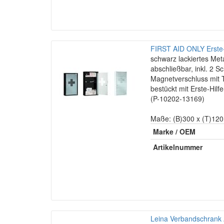
FIRST AID ONLY Erste-
schwarz lackiertes Meta
abschließbar, inkl. 2 Sc
Magnetverschluss mit T
bestückt mit Erste-Hil
(P-10202-13169)
Maße: (B)300 x (T)12
Marke / OEM
Artikelnummer
Leina Verbandschrank 