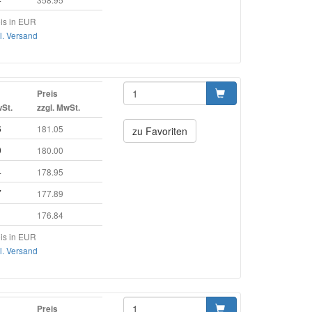
is in EUR
l. Versand
Preis
wSt.
zzgl. MwSt.
6
181.05
zu Favoriten
0
180.00
4
178.95
7
177.89
1
176.84
is in EUR
l. Versand
Preis