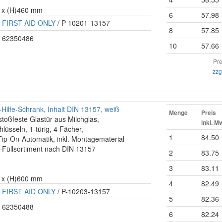
0 x (H)460 mm
6
57.98
FIRST AID ONLY
/ P-10201-13157
8
57.85
62350486
10
57.66
Pre
zzg
Hilfe-Schrank, Inhalt DIN 13157, weiß
Menge
Preis
 stoßfeste Glastür aus Milchglas,
inkl. M
hlüsseln, 1-türig, 4 Fächer,
1
84.50
ip-On-Automatik, inkl. Montagematerial
fe-Füllsortiment nach DIN 13157
2
83.75
3
83.11
0 x (H)600 mm
4
82.49
FIRST AID ONLY
/ P-10203-13157
5
82.36
62350488
6
82.24