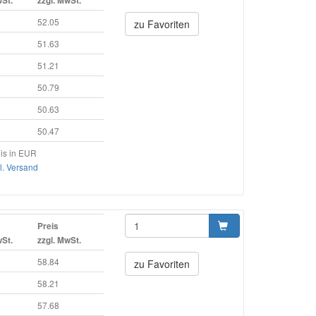
wSt.
zzgl. MwSt.
52.05
zu Favoriten
51.63
51.21
50.79
50.63
50.47
is in EUR
l. Versand
Preis
wSt.
zzgl. MwSt.
58.84
zu Favoriten
58.21
57.68