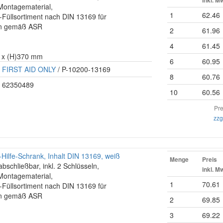
inkl. M
. Montagematerial,
1
62.46
e-Füllsortiment nach DIN 13169 für
len gemäß ASR
2
61.96
4
61.45
0 x (H)370 mm
6
60.95
FIRST AID ONLY
/ P-10200-13169
8
60.76
62350489
10
60.56
Pre
zzg
Hilfe-Schrank, Inhalt DIN 13169, weiß
Menge
Preis
abschließbar, inkl. 2 Schlüsseln,
inkl. M
. Montagematerial,
1
70.61
e-Füllsortiment nach DIN 13169 für
len gemäß ASR
2
69.85
3
69.22