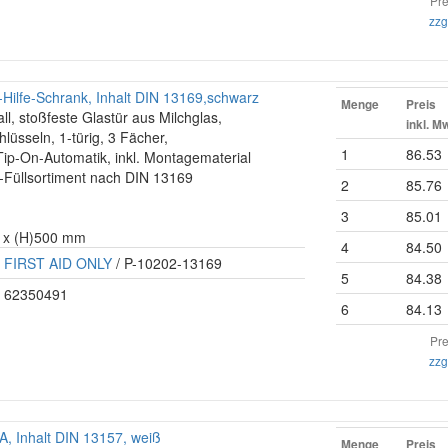
Pre
zzg
Hilfe-Schrank, Inhalt DIN 13169,schwarz
Menge
Preis
ll, stoßfeste Glastür aus Milchglas,
inkl. M
hlüsseln, 1-türig, 3 Fächer,
1
86.53
ip-On-Automatik, inkl. Montagematerial
fe-Füllsortiment nach DIN 13169
2
85.76
3
85.01
0 x (H)500 mm
4
84.50
FIRST AID ONLY
/ P-10202-13169
5
84.38
62350491
6
84.13
Pre
zzg
A, Inhalt DIN 13157, weiß
Menge
Preis