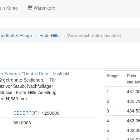
in Konto
Warenkorb
ndheit & Pflege
Erste Hilfe
Verbandschränke, bestückt
-Schrank "Double Door", bestückt
Menge
Preis
, 2 getrennte Sektionen, 1 Tür
inkl. M
tz vor Staub, Nachfülllager
1
437.0
hlüssel, Erste-Hilfe-Anleitung
0 x (H)580 mm
2
435.7
3
434.5
CEDERROTH
/ 290900
4
433.2
8910003
5
432.0
6
430.7