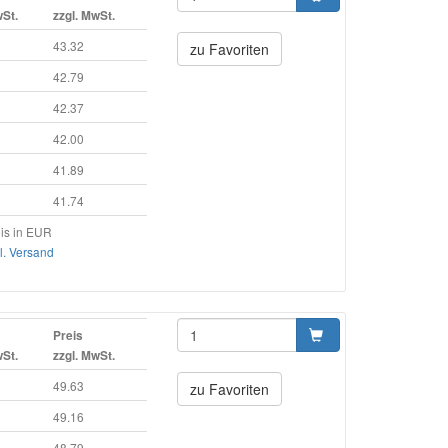
wSt.
zzgl. MwSt.
43.32
zu Favoriten
42.79
42.37
42.00
41.89
41.74
is in EUR
l. Versand
Preis
wSt.
zzgl. MwSt.
49.63
zu Favoriten
49.16
48.79