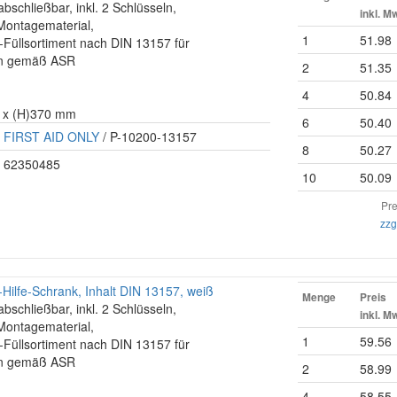
abschließbar, inkl. 2 Schlüsseln,
inkl. M
. Montagematerial,
1
51.98
e-Füllsortiment nach DIN 13157 für
len gemäß ASR
2
51.35
4
50.84
0 x (H)370 mm
6
50.40
FIRST AID ONLY
/ P-10200-13157
8
50.27
62350485
10
50.09
Pre
zzg
Hilfe-Schrank, Inhalt DIN 13157, weiß
Menge
Preis
abschließbar, inkl. 2 Schlüsseln,
inkl. M
. Montagematerial,
1
59.56
e-Füllsortiment nach DIN 13157 für
len gemäß ASR
2
58.99
4
58.55