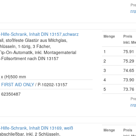
Pre
zzg
Hilfe-Schrank, Inhalt DIN 13157,schwarz
Menge
Preis
ll, stoßfeste Glastür aus Milchglas,
inkl. M
hlüsseln, 1-türig, 3 Fächer,
1
75.91
ip-On-Automatik, inkl. Montagematerial
fe-Füllsortiment nach DIN 13157
2
75.29
3
74.65
0 x (H)500 mm
4
73.90
FIRST AID ONLY
/ P-10202-13157
5
73.76
62350487
Pre
zzg
Hilfe-Schrank, Inhalt DIN 13169, weiß
Menge
Preis
abschließbar, inkl. 2 Schlüsseln,