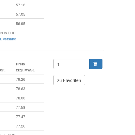
57.16
57.05
56.95
is in EUR
l. Versand
Preis
wSt.
zzgl. MwSt.
79.26
zu Favoriten
78.63
78.00
77.58
77.47
77.26