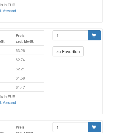
is in EUR
l. Versand
Preis
wSt.
zzgl. MwSt.
63.26
zu Favoriten
62.74
62.21
61.58
61.47
is in EUR
l. Versand
Preis