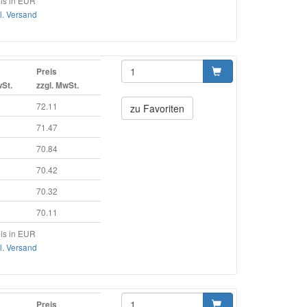
is in EUR
l. Versand
Preis
wSt.
zzgl. MwSt.
72.11
zu Favoriten
71.47
70.84
70.42
70.32
70.11
is in EUR
l. Versand
Preis