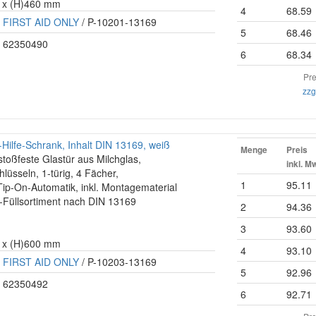
0 x (H)460 mm
4
68.59
FIRST AID ONLY
/ P-10201-13169
5
68.46
62350490
6
68.34
Pre
zzg
Hilfe-Schrank, Inhalt DIN 13169, weiß
Menge
Preis
 stoßfeste Glastür aus Milchglas,
inkl. M
hlüsseln, 1-türig, 4 Fächer,
1
95.11
ip-On-Automatik, inkl. Montagematerial
fe-Füllsortiment nach DIN 13169
2
94.36
3
93.60
0 x (H)600 mm
4
93.10
FIRST AID ONLY
/ P-10203-13169
5
92.96
62350492
6
92.71