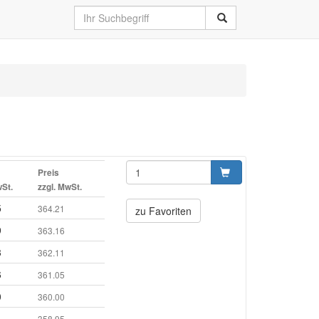
Preis
wSt.
zzgl. MwSt.
5
364.21
zu Favoriten
9
363.16
3
362.11
6
361.05
0
360.00
4
358.95