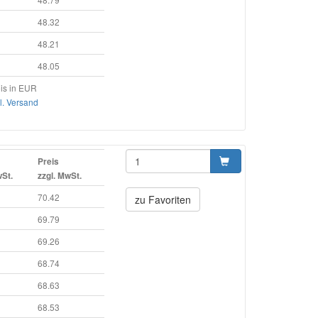
48.32
48.21
48.05
is in EUR
l. Versand
Preis
wSt.
zzgl. MwSt.
70.42
zu Favoriten
69.79
69.26
68.74
68.63
68.53