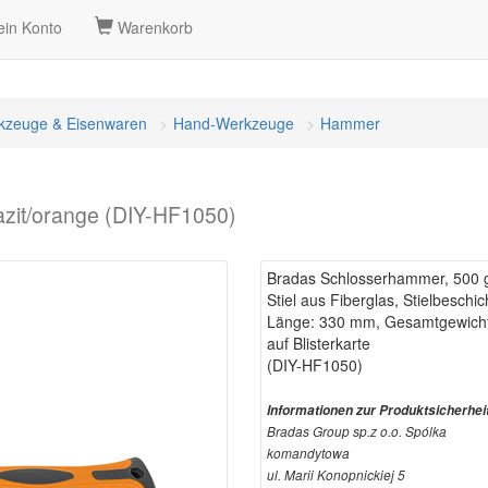
in Konto
Warenkorb
kzeuge & Eisenwaren
Hand-Werkzeuge
Hammer
azit/orange (DIY-HF1050)
Bradas Schlosserhammer, 500 g
Stiel aus Fiberglas, Stielbesch
Länge: 330 mm, Gesamtgewicht
auf Blisterkarte
(DIY-HF1050)
Informationen zur Produktsicherhei
Bradas Group sp.z o.o. Spólka
komandytowa
ul. Marii Konopnickiej 5