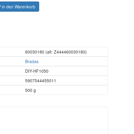
in den Warenkorb
60030180
(alt: Z444460030180)
Bradas
DIY-HF1050
5907544455011
500 g