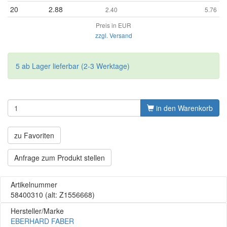
20
2.88
2.40
5.76
Preis in EUR
zzgl. Versand
5 ab Lager lieferbar (2-3 Werktage)
in den Warenkorb
zu Favoriten
Anfrage zum Produkt stellen
Artikelnummer
58400310
(alt: Z1556668)
Hersteller/Marke
EBERHARD FABER