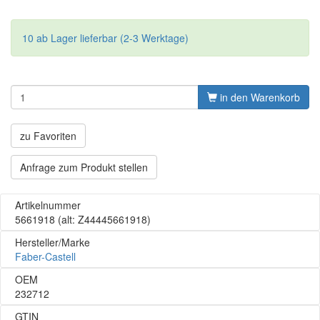
10 ab Lager lieferbar (2-3 Werktage)
in den Warenkorb
zu Favoriten
Anfrage zum Produkt stellen
Artikelnummer
5661918
(alt: Z44445661918)
Hersteller/Marke
Faber-Castell
OEM
232712
GTIN