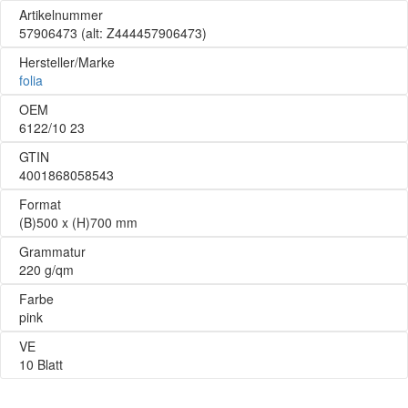
Artikelnummer
57906473
(alt: Z444457906473)
Hersteller/Marke
folia
OEM
6122/10 23
GTIN
4001868058543
Format
(B)500 x (H)700 mm
Grammatur
220 g/qm
Farbe
pink
VE
10 Blatt