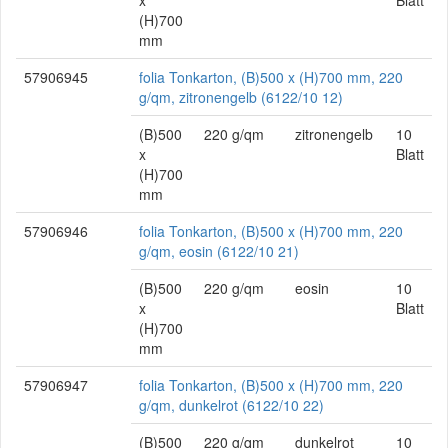
x
Blatt
(H)700
mm
57906945
folia Tonkarton, (B)500 x (H)700 mm, 220
g/qm, zitronengelb (6122/10 12)
(B)500
220 g/qm
zitronengelb
10
x
Blatt
(H)700
mm
57906946
folia Tonkarton, (B)500 x (H)700 mm, 220
g/qm, eosin (6122/10 21)
(B)500
220 g/qm
eosin
10
x
Blatt
(H)700
mm
57906947
folia Tonkarton, (B)500 x (H)700 mm, 220
g/qm, dunkelrot (6122/10 22)
(B)500
220 g/qm
dunkelrot
10