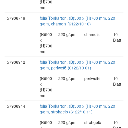
(H)700
mm
57906746
folia Tonkarton, (B)500 x (H)700 mm, 220
g/qm, chamois (6122/10 10)
(B)500
220 g/qm
chamois
10
x
Blatt
(H)700
mm
57906942
folia Tonkarton, (B)500 x (H)700 mm, 220
g/qm, perlweiß (6122/10 01)
(B)500
220 g/qm
perlweiß
10
x
Blatt
(H)700
mm
57906944
folia Tonkarton, (B)500 x (H)700 mm, 220
g/qm, strohgelb (6122/10 11)
(B)500
220 g/qm
strohgelb
10