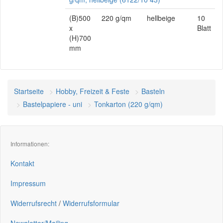
(B)500
220 g/qm
hellbeige
10
x
Blatt
(H)700
mm
Startseite
Hobby, Freizeit & Feste
Basteln
Bastelpapiere - uni
Tonkarton (220 g/qm)
Informationen:
Kontakt
Impressum
Widerrufsrecht
/
Widerrufsformular