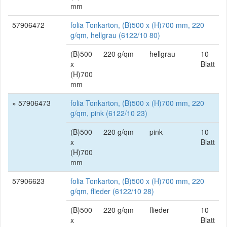
mm
57906472
folia Tonkarton, (B)500 x (H)700 mm, 220
g/qm, hellgrau (6122/10 80)
(B)500
220 g/qm
hellgrau
10
x
Blatt
(H)700
mm
» 57906473
folia Tonkarton, (B)500 x (H)700 mm, 220
g/qm, pink (6122/10 23)
(B)500
220 g/qm
pink
10
x
Blatt
(H)700
mm
57906623
folia Tonkarton, (B)500 x (H)700 mm, 220
g/qm, flieder (6122/10 28)
(B)500
220 g/qm
flieder
10
x
Blatt