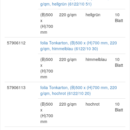
g/qm, hellgrün (6122/10 51)
(B)500
220 g/qm
hellgrün
10
x
Blatt
(H)700
mm
57906112
folia Tonkarton, (B)500 x (H)700 mm, 220
g/qm, himmelblau (6122/10 30)
(B)500
220 g/qm
himmelblau
10
x
Blatt
(H)700
mm
57906113
folia Tonkarton, (B)500 x (H)700 mm, 220
g/qm, hochrot (6122/10 20)
(B)500
220 g/qm
hochrot
10
x
Blatt
(H)700
mm