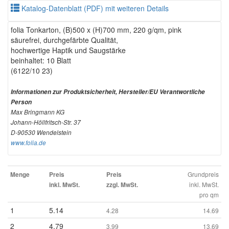
Katalog-Datenblatt (PDF) mit weiteren Details
folia Tonkarton, (B)500 x (H)700 mm, 220 g/qm, pink
säurefrei, durchgefärbte Qualität,
hochwertige Haptik und Saugstärke
beinhaltet: 10 Blatt
(6122/10 23)
Informationen zur Produktsicherheit, Hersteller/EU Verantwortliche
Person
Max Bringmann KG
Johann-Höllfritsch-Str. 37
D-90530 Wendelstein
www.folia.de
Grundpreis
Menge
Preis
Preis
inkl. MwSt.
inkl. MwSt.
zzgl. MwSt.
pro qm
1
5.14
4.28
14.69
2
4.79
3.99
13.69