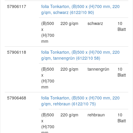
57906117
folia Tonkarton, (B)500 x (H)700 mm, 220
g/qm, schwarz (6122/10 90)
(B)500
220 g/qm
schwarz
10
x
Blatt
(H)700
mm
57906118
folia Tonkarton, (B)500 x (H)700 mm, 220
g/qm, tannengrün (6122/10 58)
(B)500
220 g/qm
tannengrün
10
x
Blatt
(H)700
mm
57906468
folia Tonkarton, (B)500 x (H)700 mm, 220
g/qm, rehbraun (6122/10 75)
(B)500
220 g/qm
rehbraun
10
x
Blatt
(H)700
mm