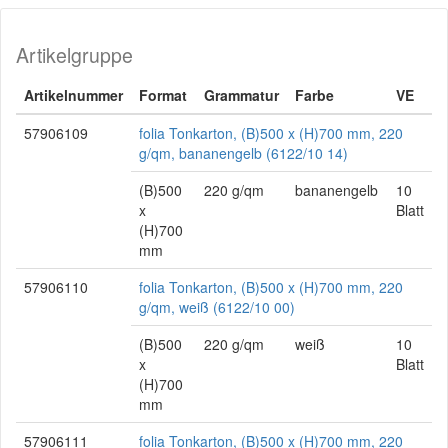
Artikelgruppe
Artikelnummer
Format
Grammatur
Farbe
VE
57906109
folia Tonkarton, (B)500 x (H)700 mm, 220
g/qm, bananengelb (6122/10 14)
(B)500
220 g/qm
bananengelb
10
x
Blatt
(H)700
mm
57906110
folia Tonkarton, (B)500 x (H)700 mm, 220
g/qm, weiß (6122/10 00)
(B)500
220 g/qm
weiß
10
x
Blatt
(H)700
mm
57906111
folia Tonkarton, (B)500 x (H)700 mm, 220