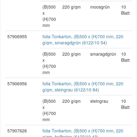
(B)500
220 g/qm
moosgrün
10
x
Blatt
(H)700
mm
57906955
folia Tonkarton, (B)500 x (H)700 mm, 220
g/qm, smaragdgrün (6122/10 54)
(B)500
220 g/qm
smaragdgrün
10
x
Blatt
(H)700
mm
57906956
folia Tonkarton, (B)500 x (H)700 mm, 220
g/qm, steingrau (6122/10 84)
(B)500
220 g/qm
steingrau
10
x
Blatt
(H)700
mm
57907626
folia Tonkarton, (B)500 x (H)700 mm, 220
g/qm, hellbeige (6122/10 43)