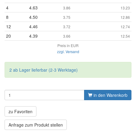
4
4.63
3.86
13.23
8
4.50
3.75
12.86
12
4.46
3.72
12.74
20
4.39
3.66
12.54
Preis in EUR
zzgl. Versand
2 ab Lager lieferbar (2-3 Werktage)
in den Warenkorb
zu Favoriten
Anfrage zum Produkt stellen