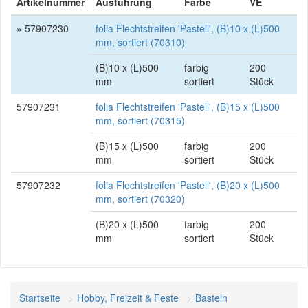
Artikelnummer
Ausführung
Farbe
VE
» 57907230
folia Flechtstreifen 'Pastell', (B)10 x (L)500
mm, sortiert (70310)
(B)10 x (L)500
farbig
200
mm
sortiert
Stück
57907231
folia Flechtstreifen 'Pastell', (B)15 x (L)500
mm, sortiert (70315)
(B)15 x (L)500
farbig
200
mm
sortiert
Stück
57907232
folia Flechtstreifen 'Pastell', (B)20 x (L)500
mm, sortiert (70320)
(B)20 x (L)500
farbig
200
mm
sortiert
Stück
Startseite
Hobby, Freizeit & Feste
Basteln