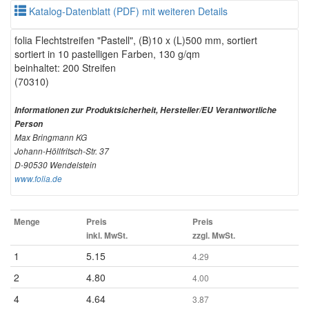
Katalog-Datenblatt (PDF) mit weiteren Details
folia Flechtstreifen "Pastell", (B)10 x (L)500 mm, sortiert
sortiert in 10 pastelligen Farben, 130 g/qm
beinhaltet: 200 Streifen
(70310)
Informationen zur Produktsicherheit, Hersteller/EU Verantwortliche
Person
Max Bringmann KG
Johann-Höllfritsch-Str. 37
D-90530 Wendelstein
www.folia.de
Menge
Preis
Preis
inkl. MwSt.
zzgl. MwSt.
1
5.15
4.29
2
4.80
4.00
4
4.64
3.87