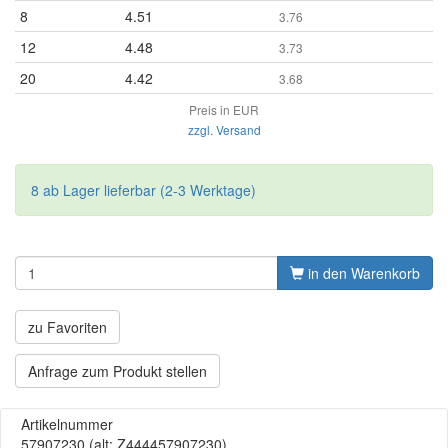
8
4.51
3.76
12
4.48
3.73
20
4.42
3.68
Preis in EUR
zzgl. Versand
8 ab Lager lieferbar (2-3 Werktage)
in den Warenkorb
zu Favoriten
Anfrage zum Produkt stellen
Artikelnummer
57907230
(alt: Z444457907230)