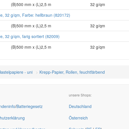
(B)500 mm x (L)2,5 m
32 g/qm
le, 32 g/qm, Farbe: hellbraun (820172)
(B)500 mm x (L)2,5 m
32 g/qm
e, 32 g/qm, farig sortiert (82009)
(B)500 mm x (L)2,5 m
32 g/qm
Bastelpapiere - uni
Krepp-Papier, Rollen, feuchtfärbend
unsere Shops:
deninfo
/
Batteriegesetz
Deutschland
hutzerklärung
Österreich