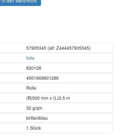
in den Warenkorb
57905345
(alt: Z444457905345)
folia
820128
4001868801286
Rolle
(B)500 mm x (L)2,5 m
32 g/qm
brillantblau
1 Stück