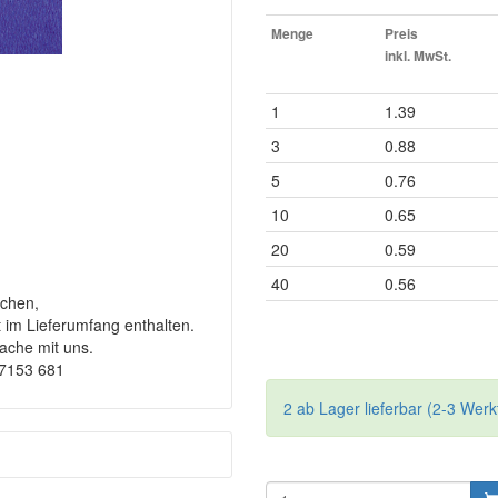
Menge
Preis
inkl. MwSt.
1
1.39
3
0.88
5
0.76
10
0.65
20
0.59
40
0.56
chen,
t im Lieferumfang enthalten.
rache mit uns.
-7153 681
2 ab Lager lieferbar (2-3 Werk