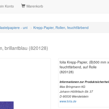
in Konto
Warenkorb
Bastelpapiere - uni
Krepp-Papier, Rollen, feuchtfärbend
, brillantblau (820128)
folia Krepp-Papier, (B)500 mm x 
feuchtfärbend, auf Rolle
(820128)
Informationen zur Produktsicherhei
Max Bringmann KG
Johann-Höllfritsch-Str. 37
D-90530 Wendelstein
www.folia.de