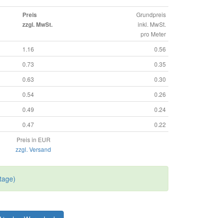
Grundpreis
Preis
inkl. MwSt.
zzgl. MwSt.
pro Meter
1.16
0.56
0.73
0.35
0.63
0.30
0.54
0.26
0.49
0.24
0.47
0.22
Preis in EUR
zzgl. Versand
tage)