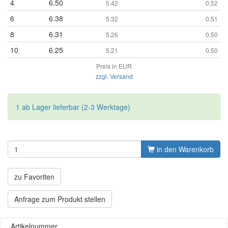
4
6.50
5.42
0.52
6
6.38
5.32
0.51
8
6.31
5.26
0.50
10
6.25
5.21
0.50
Preis in EUR
zzgl. Versand
1 ab Lager lieferbar (2-3 Werktage)
in den Warenkorb
zu Favoriten
Anfrage zum Produkt stellen
Artikelnummer