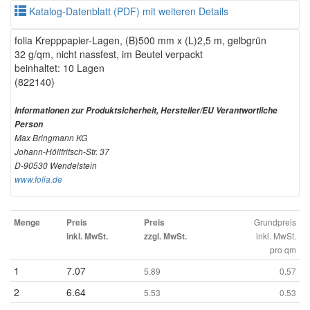
Katalog-Datenblatt (PDF) mit weiteren Details
folia Krepppapier-Lagen, (B)500 mm x (L)2,5 m, gelbgrün
32 g/qm, nicht nassfest, im Beutel verpackt
beinhaltet: 10 Lagen
(822140)
Informationen zur Produktsicherheit, Hersteller/EU Verantwortliche
Person
Max Bringmann KG
Johann-Höllfritsch-Str. 37
D-90530 Wendelstein
www.folia.de
Grundpreis
Menge
Preis
Preis
inkl. MwSt.
inkl. MwSt.
zzgl. MwSt.
pro qm
1
7.07
5.89
0.57
2
6.64
5.53
0.53