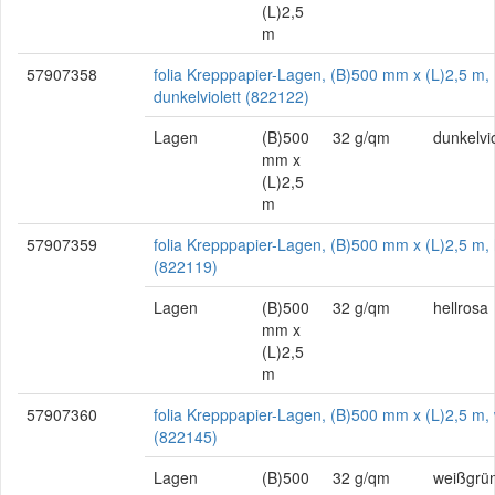
(L)2,5
m
57907358
folia Krepppapier-Lagen, (B)500 mm x (L)2,5 m,
dunkelviolett (822122)
Lagen
(B)500
32 g/qm
dunkelvio
mm x
(L)2,5
m
57907359
folia Krepppapier-Lagen, (B)500 mm x (L)2,5 m, 
(822119)
Lagen
(B)500
32 g/qm
hellrosa
mm x
(L)2,5
m
57907360
folia Krepppapier-Lagen, (B)500 mm x (L)2,5 m,
(822145)
Lagen
(B)500
32 g/qm
weißgrü