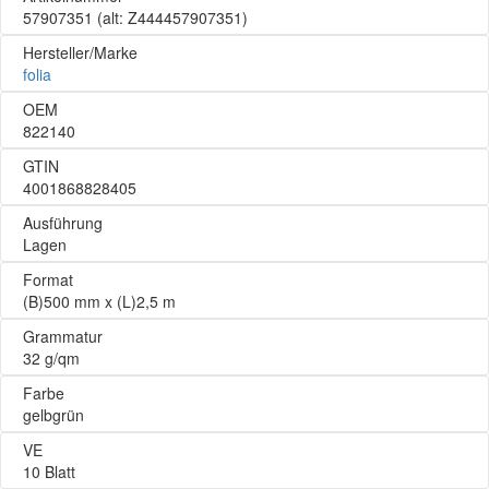
57907351
(alt: Z444457907351)
Hersteller/Marke
folia
OEM
822140
GTIN
4001868828405
Ausführung
Lagen
Format
(B)500 mm x (L)2,5 m
Grammatur
32 g/qm
Farbe
gelbgrün
VE
10 Blatt