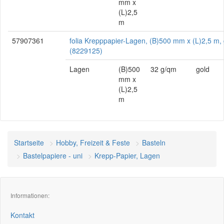
mm x
(L)2,5
m
57907361
folia Krepppapier-Lagen, (B)500 mm x (L)2,5 m, 
(8229125)
Lagen
(B)500
32 g/qm
gold
mm x
(L)2,5
m
Startseite
Hobby, Freizeit & Feste
Basteln
Bastelpapiere - uni
Krepp-Papier, Lagen
Informationen:
Kontakt