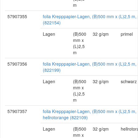
m
57907355
folia Krepppapier-Lagen, (B)500 mm x (L)2,5 m, 
(822154)
Lagen
(B)500
32 g/qm
primel
mm x
(L)2,5
m
57907356
folia Krepppapier-Lagen, (B)500 mm x (L)2,5 m,
(822199)
Lagen
(B)500
32 g/qm
schwarz
mm x
(L)2,5
m
57907357
folia Krepppapier-Lagen, (B)500 mm x (L)2,5 m,
hellrotorange (822109)
Lagen
(B)500
32 g/qm
hellroto
mm x