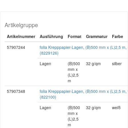
Artikelgruppe
Artikelnummer
Ausführung
Format
Grammatur
Farbe
57907244
folia Krepppapier-Lagen, (B)500 mm x (L)2,5 m, 
(8229126)
Lagen
(B)500
32 g/qm
silber
mm x
(L)2,5
m
57907348
folia Krepppapier-Lagen, (B)500 mm x (L)2,5 m,
(822100)
Lagen
(B)500
32 g/qm
weiß
mm x
(L)2,5
m