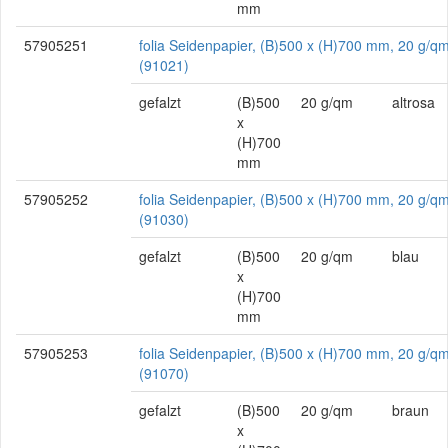
mm
57905251
folia Seidenpapier, (B)500 x (H)700 mm, 20 g/qm
(91021)
gefalzt
(B)500
20 g/qm
altrosa
x
(H)700
mm
57905252
folia Seidenpapier, (B)500 x (H)700 mm, 20 g/qm
(91030)
gefalzt
(B)500
20 g/qm
blau
x
(H)700
mm
57905253
folia Seidenpapier, (B)500 x (H)700 mm, 20 g/q
(91070)
gefalzt
(B)500
20 g/qm
braun
x