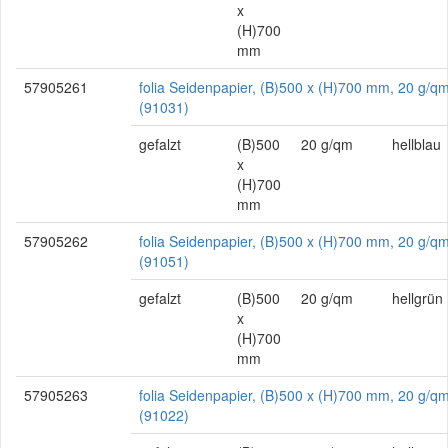
x
(H)700
mm
57905261
folia Seidenpapier, (B)500 x (H)700 mm, 20 g/qm
(91031)
gefalzt
(B)500
20 g/qm
hellblau
x
(H)700
mm
57905262
folia Seidenpapier, (B)500 x (H)700 mm, 20 g/qm
(91051)
gefalzt
(B)500
20 g/qm
hellgrün
x
(H)700
mm
57905263
folia Seidenpapier, (B)500 x (H)700 mm, 20 g/qm
(91022)