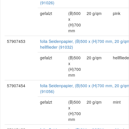
(91026)
gefalzt
(B)500
20 g/qm
pink
x
(H)700
mm
57907453
folia Seidenpapier, (B)500 x (H)700 mm, 20 g/qm
hellflieder (91032)
gefalzt
(B)500
20 g/qm
hellfliede
x
(H)700
mm
57907454
folia Seidenpapier, (B)500 x (H)700 mm, 20 g/qm
(91056)
gefalzt
(B)500
20 g/qm
mint
x
(H)700
mm