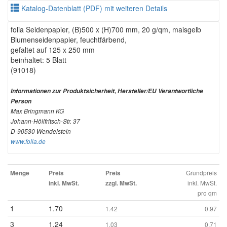
Katalog-Datenblatt (PDF) mit weiteren Details
folia Seidenpapier, (B)500 x (H)700 mm, 20 g/qm, maisgelb
Blumenseidenpapier, feuchtfärbend,
gefaltet auf 125 x 250 mm
beinhaltet: 5 Blatt
(91018)
Informationen zur Produktsicherheit, Hersteller/EU Verantwortliche
Person
Max Bringmann KG
Johann-Höllfritsch-Str. 37
D-90530 Wendelstein
www.folia.de
Grundpreis
Menge
Preis
Preis
inkl. MwSt.
inkl. MwSt.
zzgl. MwSt.
pro qm
1
1.70
1.42
0.97
3
1.24
1.03
0.71