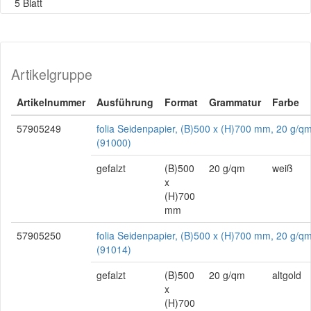
5 Blatt
Artikelgruppe
Artikelnummer
Ausführung
Format
Grammatur
Farbe
57905249
folia Seidenpapier, (B)500 x (H)700 mm, 20 g/q
(91000)
gefalzt
(B)500
20 g/qm
weiß
x
(H)700
mm
57905250
folia Seidenpapier, (B)500 x (H)700 mm, 20 g/qm
(91014)
gefalzt
(B)500
20 g/qm
altgold
x
(H)700