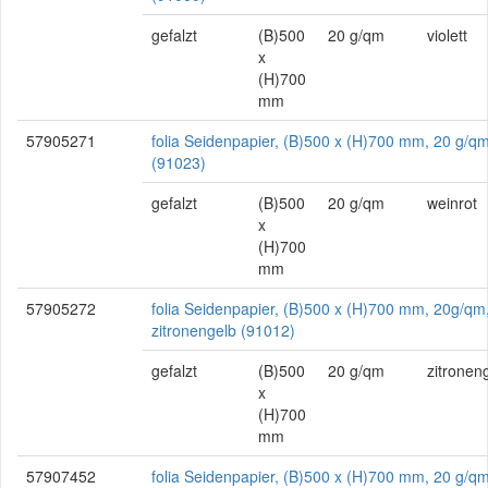
gefalzt
(B)500
20 g/qm
violett
x
(H)700
mm
57905271
folia Seidenpapier, (B)500 x (H)700 mm, 20 g/qm
(91023)
gefalzt
(B)500
20 g/qm
weinrot
x
(H)700
mm
57905272
folia Seidenpapier, (B)500 x (H)700 mm, 20g/qm
zitronengelb (91012)
gefalzt
(B)500
20 g/qm
zitronen
x
(H)700
mm
57907452
folia Seidenpapier, (B)500 x (H)700 mm, 20 g/qm