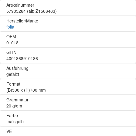
Artikelnummer
57905264
(alt: Z1566463)
Hersteller/Marke
folia
OEM
91018
GTIN
4001868910186
Ausführung
gefalzt
Format
(B)500 x (H)700 mm
Grammatur
20 g/qm
Farbe
maisgelb
VE