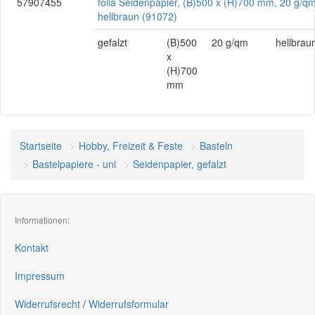
57907455
folia Seidenpapier, (B)500 x (H)700 mm, 20 g/qm
hellbraun (91072)
gefalzt
(B)500
20 g/qm
hellbrau
x
(H)700
mm
Startseite
Hobby, Freizeit & Feste
Basteln
Bastelpapiere - uni
Seidenpapier, gefalzt
Informationen:
Kontakt
Impressum
Widerrufsrecht
/
Widerrufsformular