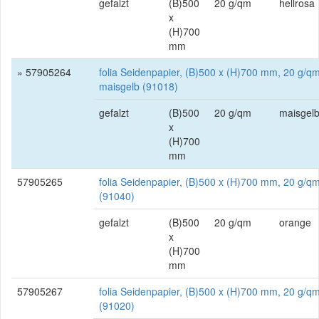
gefalzt
(B)500
20 g/qm
hellrosa
x
(H)700
mm
» 57905264
folia Seidenpapier, (B)500 x (H)700 mm, 20 g/qm
maisgelb (91018)
gefalzt
(B)500
20 g/qm
maisgel
x
(H)700
mm
57905265
folia Seidenpapier, (B)500 x (H)700 mm, 20 g/q
(91040)
gefalzt
(B)500
20 g/qm
orange
x
(H)700
mm
57905267
folia Seidenpapier, (B)500 x (H)700 mm, 20 g/qm
(91020)