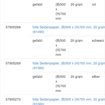
gefalzt
(B)500
20 g/qm
rot
x
(H)700
mm
57905268
folia Seidenpapier, (B)500 x (H)700 mm, 20 g/q
(91090)
gefalzt
(B)500
20 g/qm
schwarz
x
(H)700
mm
57905269
folia Seidenpapier, (B)500 x (H)700 mm, 20 g/qm,
(91066)
gefalzt
(B)500
20 g/qm
silber
x
(H)700
mm
57905270
folia Seidenpapier, (B)500 x (H)700 mm, 20 g/qm,
(91060)