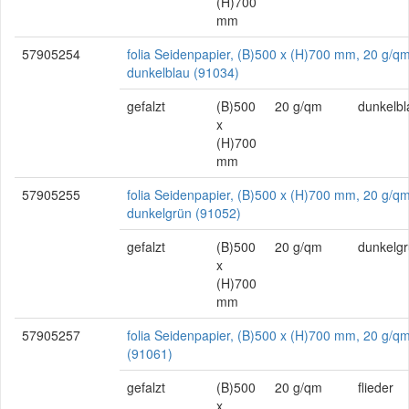
(H)700
mm
57905254
folia Seidenpapier, (B)500 x (H)700 mm, 20 g/qm
dunkelblau (91034)
gefalzt
(B)500
20 g/qm
dunkelbl
x
(H)700
mm
57905255
folia Seidenpapier, (B)500 x (H)700 mm, 20 g/qm
dunkelgrün (91052)
gefalzt
(B)500
20 g/qm
dunkelg
x
(H)700
mm
57905257
folia Seidenpapier, (B)500 x (H)700 mm, 20 g/qm,
(91061)
gefalzt
(B)500
20 g/qm
flieder
x