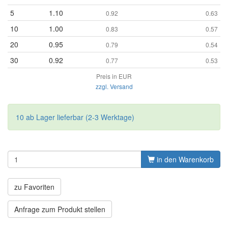
5
1.10
0.92
0.63
10
1.00
0.83
0.57
20
0.95
0.79
0.54
30
0.92
0.77
0.53
Preis in EUR
zzgl. Versand
10 ab Lager lieferbar (2-3 Werktage)
in den Warenkorb
zu Favoriten
Anfrage zum Produkt stellen