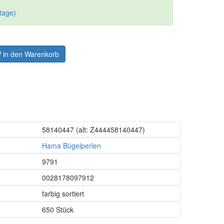
tage)
in den Warenkorb
58140447
(alt: Z444458140447)
Hama Bügelperlen
9791
0028178097912
farbig sortiert
650 Stück