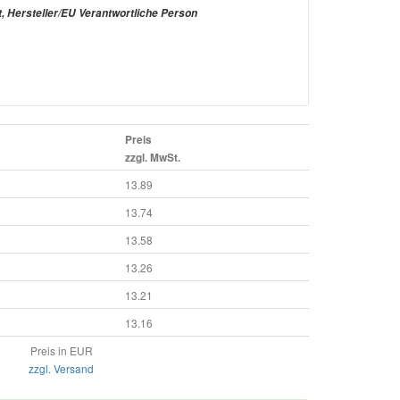
t, Hersteller/EU Verantwortliche Person
Preis
zzgl. MwSt.
13.89
13.74
13.58
13.26
13.21
13.16
Preis in EUR
zzgl. Versand