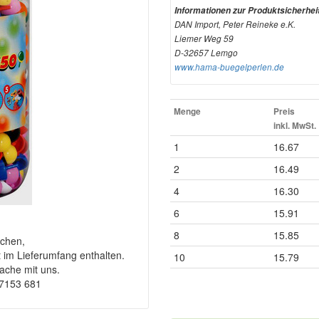
Informationen zur Produktsicherhei
DAN Import, Peter Reineke e.K.
Liemer Weg 59
D-32657 Lemgo
www.hama-buegelperlen.de
Menge
Preis
inkl. MwSt.
1
16.67
2
16.49
4
16.30
6
15.91
8
15.85
chen,
t im Lieferumfang enthalten.
10
15.79
rache mit uns.
-7153 681