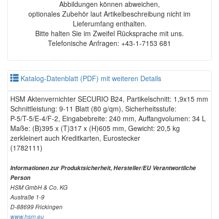
Abbildungen können abweichen,
optionales Zubehör laut Artikelbeschreibung nicht im
Lieferumfang enthalten.
Bitte halten Sie im Zweifel Rücksprache mit uns.
Telefonische Anfragen: +43-1-7153 681
Katalog-Datenblatt (PDF) mit weiteren Details
HSM Aktenvernichter SECURIO B24, Partikelschnitt: 1,9x15 mm
Schnittleistung: 9-11 Blatt (80 g/qm), Sicherheitsstufe:
P-5/T-5/E-4/F-2, Eingabebreite: 240 mm, Auffangvolumen: 34 L
Maße: (B)395 x (T)317 x (H)605 mm, Gewicht: 20,5 kg
zerkleinert auch Kreditkarten, Eurostecker
(1782111)
Informationen zur Produktsicherheit, Hersteller/EU Verantwortliche
Person
HSM GmbH & Co. KG
Austraße 1-9
D-88699 Frickingen
www.hsm.eu