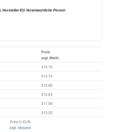
t, Hersteller/EU Verantwortliche Person
Preis
zzgl. MwSt.
315.79
314.74
313.68
312.63
311.58
310.53
Preis in EUR
zzgl. Versand