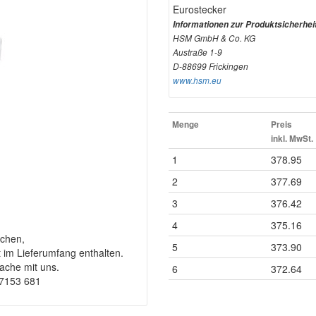
Eurostecker
Informationen zur Produktsicherhei
HSM GmbH & Co. KG
Austraße 1-9
D-88699 Frickingen
www.hsm.eu
Menge
Preis
inkl. MwSt.
1
378.95
2
377.69
3
376.42
4
375.16
chen,
5
373.90
t im Lieferumfang enthalten.
rache mit uns.
6
372.64
-7153 681