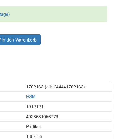
tage)
in den Warenkorb
1702163
(alt: Z44441702163)
HSM
1912121
4026631056779
Partikel
1,9 x 15