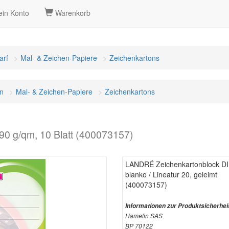
in Konto
Warenkorb
arf
Mal- & Zeichen-Papiere
Zeichenkartons
n
Mal- & Zeichen-Papiere
Zeichenkartons
0 g/qm, 10 Blatt (400073157)
LANDRÉ Zeichenkartonblock DIN
blanko / Lineatur 20, geleimt
(400073157)
Informationen zur Produktsicherhei
Hamelin SAS
BP 70122