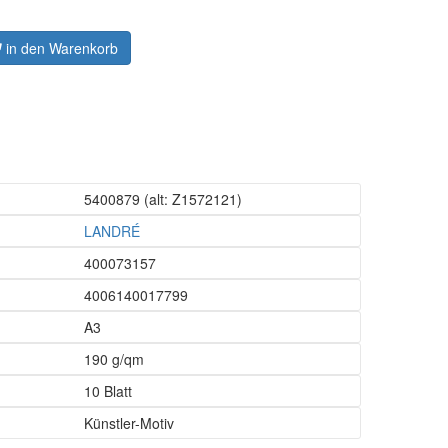
in den Warenkorb
5400879
(alt: Z1572121)
LANDRÉ
400073157
4006140017799
A3
190 g/qm
10 Blatt
Künstler-Motiv