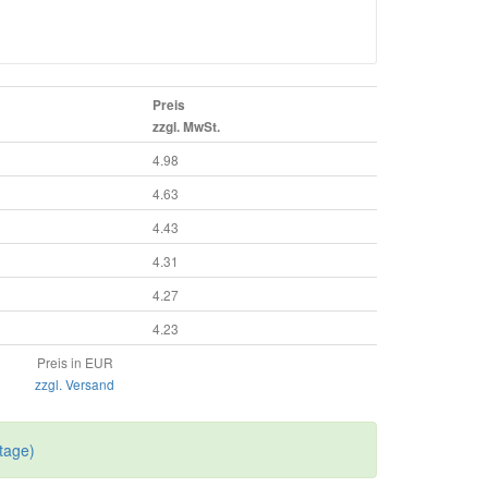
Preis
zzgl. MwSt.
4.98
4.63
4.43
4.31
4.27
4.23
Preis in EUR
zzgl. Versand
tage)