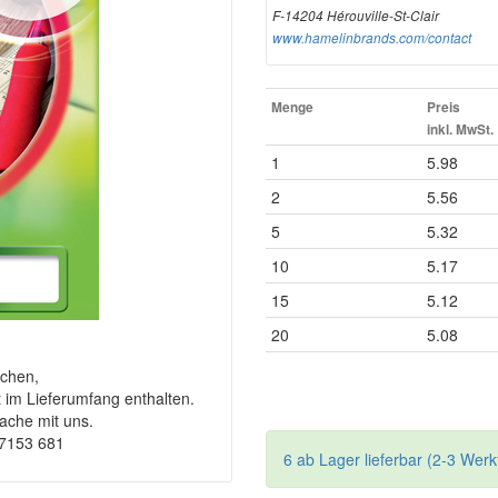
F-14204 Hérouville-St-Clair
www.hamelinbrands.com/contact
Menge
Preis
inkl. MwSt.
1
5.98
2
5.56
5
5.32
10
5.17
15
5.12
20
5.08
chen,
t im Lieferumfang enthalten.
rache mit uns.
-7153 681
6 ab Lager lieferbar (2-3 Werk