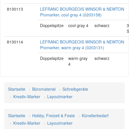
8130113
LEFRANC BOURGEOIS WINSOR & NEWTON
Promarker, cool gray 4 (0203158)
Doppelspitze
cool gray 4
schwarz
3
S
8130114
LEFRANC BOURGEOIS WINSOR & NEWTON
Promarker, warm gray 4 (0203131)
Doppelspitze
warm gray
schwarz
4
Startseite
Büromaterial
Schreibgeräte
Kreativ-Marker
Layoutmarker
Startseite
Hobby, Freizeit & Feste
Künstlerbedarf
Kreativ-Marker
Layoutmarker