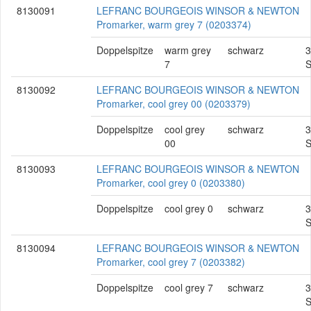
8130091
LEFRANC BOURGEOIS WINSOR & NEWTON
Promarker, warm grey 7 (0203374)
Doppelspitze
warm grey
schwarz
3
7
S
8130092
LEFRANC BOURGEOIS WINSOR & NEWTON
Promarker, cool grey 00 (0203379)
Doppelspitze
cool grey
schwarz
3
00
S
8130093
LEFRANC BOURGEOIS WINSOR & NEWTON
Promarker, cool grey 0 (0203380)
Doppelspitze
cool grey 0
schwarz
3
S
8130094
LEFRANC BOURGEOIS WINSOR & NEWTON
Promarker, cool grey 7 (0203382)
Doppelspitze
cool grey 7
schwarz
3
S