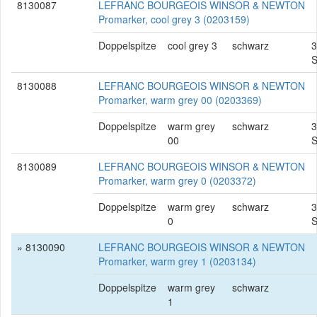
8130087
LEFRANC BOURGEOIS WINSOR & NEWTON
Promarker, cool grey 3 (0203159)
Doppelspitze
cool grey 3
schwarz
3
S
8130088
LEFRANC BOURGEOIS WINSOR & NEWTON
Promarker, warm grey 00 (0203369)
Doppelspitze
warm grey
schwarz
3
00
S
8130089
LEFRANC BOURGEOIS WINSOR & NEWTON
Promarker, warm grey 0 (0203372)
Doppelspitze
warm grey
schwarz
3
0
S
» 8130090
LEFRANC BOURGEOIS WINSOR & NEWTON
Promarker, warm grey 1 (0203134)
Doppelspitze
warm grey
schwarz
1