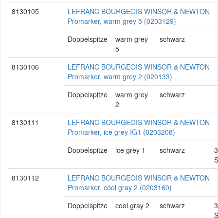
8130105
LEFRANC BOURGEOIS WINSOR & NEWTON
Promarker, warm grey 5 (0203129)
Doppelspitze
warm grey
schwarz
5
8130106
LEFRANC BOURGEOIS WINSOR & NEWTON
Promarker, warm grey 2 (020133)
Doppelspitze
warm grey
schwarz
2
8130111
LEFRANC BOURGEOIS WINSOR & NEWTON
Promarker, ice grey IG1 (0203208)
Doppelspitze
ice grey 1
schwarz
3
S
8130112
LEFRANC BOURGEOIS WINSOR & NEWTON
Promarker, cool gray 2 (0203160)
Doppelspitze
cool gray 2
schwarz
3
S