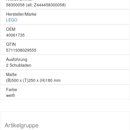
58300058
(alt: Z444458300058)
Hersteller/Marke
LEGO
OEM
40061735
GTIN
5711938029555
Ausführung
2 Schubladen
Maße
(B)500 x (T)250 x (H)180 mm
Farbe
weiß
Artikelgruppe