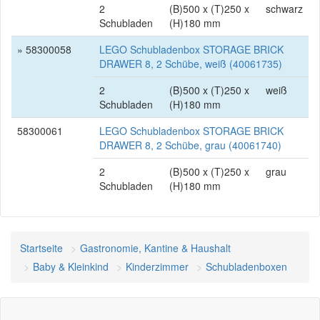
2
(B)500 x (T)250 x
schwarz
Schubladen
(H)180 mm
» 58300058
LEGO Schubladenbox STORAGE BRICK
DRAWER 8, 2 Schübe, weiß (40061735)
2
(B)500 x (T)250 x
weiß
Schubladen
(H)180 mm
58300061
LEGO Schubladenbox STORAGE BRICK
DRAWER 8, 2 Schübe, grau (40061740)
2
(B)500 x (T)250 x
grau
Schubladen
(H)180 mm
Startseite
Gastronomie, Kantine & Haushalt
Baby & Kleinkind
Kinderzimmer
Schubladenboxen