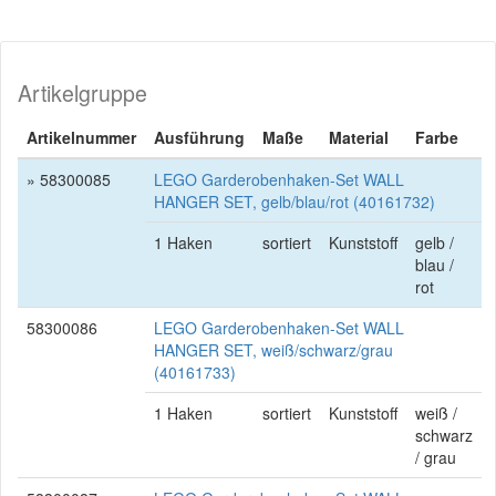
Artikelgruppe
Artikelnummer
Ausführung
Maße
Material
Farbe
» 58300085
LEGO Garderobenhaken-Set WALL
HANGER SET, gelb/blau/rot (40161732)
1 Haken
sortiert
Kunststoff
gelb /
blau /
rot
58300086
LEGO Garderobenhaken-Set WALL
HANGER SET, weiß/schwarz/grau
(40161733)
1 Haken
sortiert
Kunststoff
weiß /
schwarz
/ grau