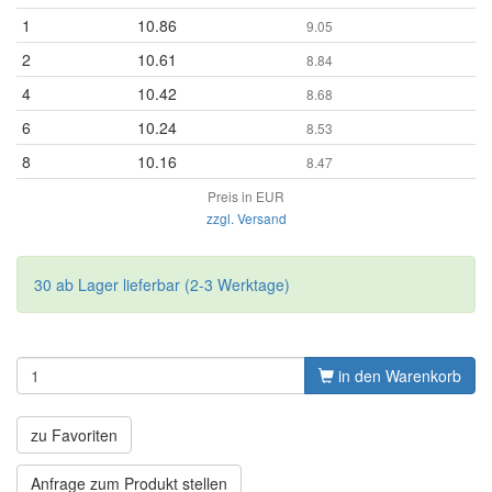
1
10.86
9.05
2
10.61
8.84
4
10.42
8.68
6
10.24
8.53
8
10.16
8.47
Preis in EUR
zzgl. Versand
30 ab Lager lieferbar (2-3 Werktage)
in den Warenkorb
zu Favoriten
Anfrage zum Produkt stellen