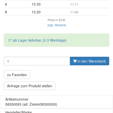
6
13.33
11.11
8
13.20
11.00
Preis in EUR
zzgl. Versand
17 ab Lager lieferbar (2-3 Werktage)
in den Warenkorb
zu Favoriten
Anfrage zum Produkt stellen
Artikelnummer
58300093
(alt: Z444458300093)
Hersteller/Marke