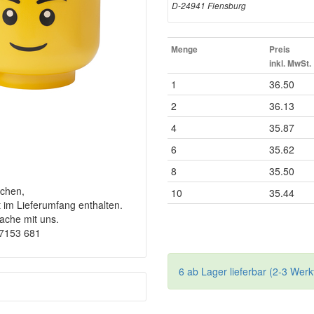
D-24941 Flensburg
Menge
Preis
inkl. MwSt.
1
36.50
2
36.13
4
35.87
6
35.62
8
35.50
chen,
10
35.44
t im Lieferumfang enthalten.
rache mit uns.
-7153 681
6 ab Lager lieferbar (2-3 Werk