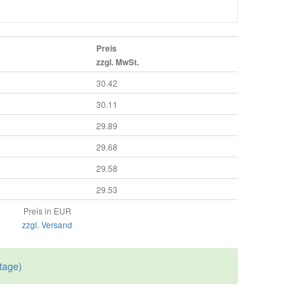
Preis
zzgl. MwSt.
30.42
30.11
29.89
29.68
29.58
29.53
Preis in EUR
zzgl. Versand
tage)