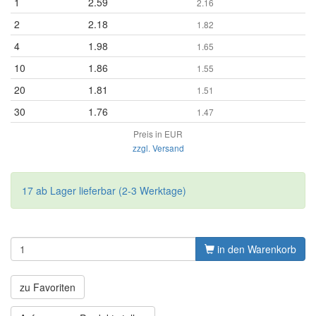
1
2.59
2.16
2
2.18
1.82
4
1.98
1.65
10
1.86
1.55
20
1.81
1.51
30
1.76
1.47
Preis in EUR
zzgl. Versand
17 ab Lager lieferbar (2-3 Werktage)
in den Warenkorb
zu Favoriten