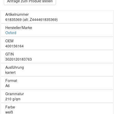
Anfrage zum Produkt stellen
Artikelnummer
61835369
(alt: Z444461835369)
Hersteller/Marke
Oxford
OEM
400156164
GTIN
3020120183763
Ausführung
kariert
Format
A6
Grammatur
210 g/qm
Farbe
weiß