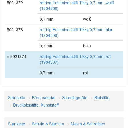
5021372
rotring Feinminenstift Tikky 0,7 mm, weiß
(1904506)
0,7 mm
weiß
5021373
rotring Feinminenstift Tikky 0,7 mm, blau
(1904508)
0,7 mm
blau
» 5021374
rotring Feinminenstift Tikky 0,7 mm, rot
(1904507)
0,7 mm
rot
Startseite
Büromaterial
Schreibgeräte
Bleistifte
Druckbleistifte, Kunststoff
Startseite
Schule & Studium
Malen & Schreiben