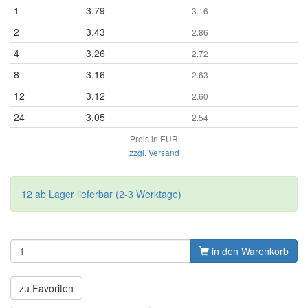
1
3.79
3.16
2
3.43
2.86
4
3.26
2.72
8
3.16
2.63
12
3.12
2.60
24
3.05
2.54
Preis in EUR
zzgl. Versand
12 ab Lager lieferbar (2-3 Werktage)
in den Warenkorb
zu Favoriten