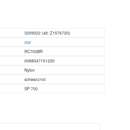
3209022
(alt: Z1576720)
star
RC700BR
0088047151220
Nylon
schwarz/rot
SP 700