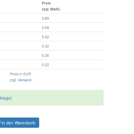
Preis
zzgl. MwSt.
5.89
5.58
5.42
5.32
5.26
5.22
Preis in EUR
zzgl. Versand
rktage)
in den Warenkorb