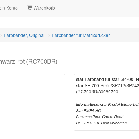
in Konto
Warenkorb
Farbbänder, Original
Farbbänder für Matrixdrucker
schwarz-rot (RC700BR)
star Farbband für star SP700, N
star SP-700-Serie/SP712/SP74
(RC700BR/30980720)
Informationen zur Produktsicherhei
Star EMEA HQ
Business Park, Gomm Road
GB-HP13 7DL High Wycombe