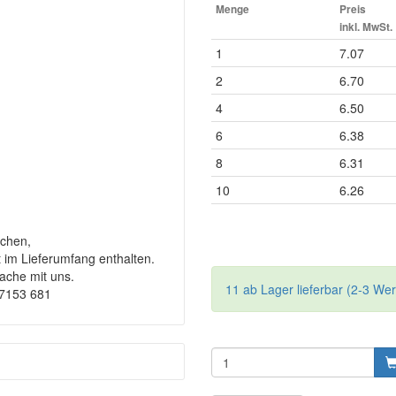
Menge
Preis
inkl. MwSt.
1
7.07
2
6.70
4
6.50
6
6.38
8
6.31
10
6.26
chen,
t im Lieferumfang enthalten.
rache mit uns.
11 ab Lager lieferbar (2-3 We
-7153 681