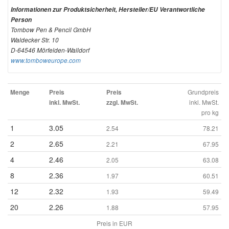
Informationen zur Produktsicherheit, Hersteller/EU Verantwortliche
Person
Tombow Pen & Pencil GmbH
Waldecker Str. 10
D-64546 Mörfelden-Walldorf
www.tomboweurope.com
Grundpreis
Menge
Preis
Preis
inkl. MwSt.
inkl. MwSt.
zzgl. MwSt.
pro kg
1
3.05
2.54
78.21
2
2.65
2.21
67.95
4
2.46
2.05
63.08
8
2.36
1.97
60.51
12
2.32
1.93
59.49
20
2.26
1.88
57.95
Preis in EUR