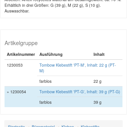
Erhältlich in drei Größen: G (39 g), M (22 g), S (10 g).
Auswaschbar.
Artikelgruppe
Artikelnummer
Ausführung
Inhalt
1230053
Tombow Klebestift 'PT-M', Inhalt: 22 g (PT-
M)
farblos
22 g
» 1230054
Tombow Klebestift 'PT-G', Inhalt: 39 g (PT-G)
farblos
39 g
Startseite
Büromaterial
Kleben
Klebestifte