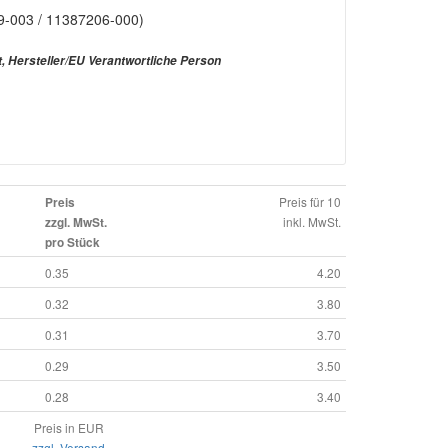
09-003 / 11387206-000)
t, Hersteller/EU Verantwortliche Person
Preis für 10
Preis
inkl. MwSt.
zzgl. MwSt.
pro Stück
0.35
4.20
0.32
3.80
0.31
3.70
0.29
3.50
0.28
3.40
Preis in EUR
zzgl. Versand