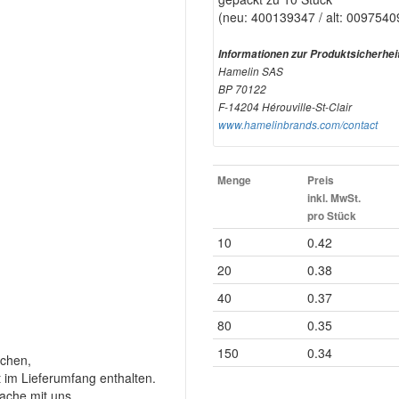
(neu: 400139347 / alt: 009754
Informationen zur Produktsicherhei
Hamelin SAS
BP 70122
F-14204 Hérouville-St-Clair
www.hamelinbrands.com/contact
Menge
Preis
inkl. MwSt.
pro Stück
10
0.42
20
0.38
40
0.37
80
0.35
150
0.34
chen,
t im Lieferumfang enthalten.
rache mit uns.