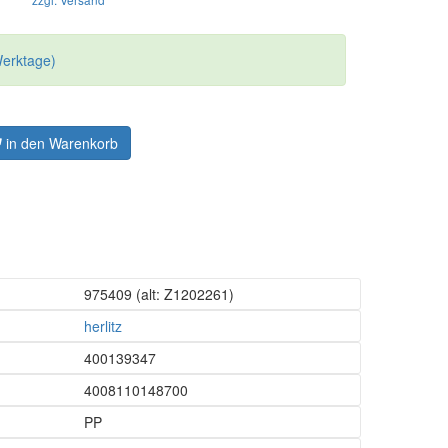
Werktage)
in den Warenkorb
975409
(alt: Z1202261)
herlitz
400139347
4008110148700
PP