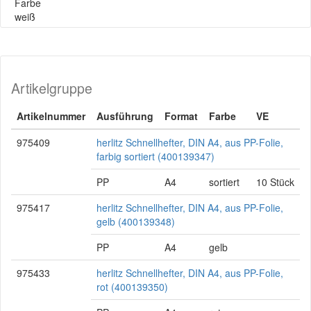
Farbe
weiß
Artikelgruppe
Artikelnummer
Ausführung
Format
Farbe
VE
975409
herlitz Schnellhefter, DIN A4, aus PP-Folie,
farbig sortiert (400139347)
PP
A4
sortiert
10 Stück
975417
herlitz Schnellhefter, DIN A4, aus PP-Folie,
gelb (400139348)
PP
A4
gelb
975433
herlitz Schnellhefter, DIN A4, aus PP-Folie,
rot (400139350)