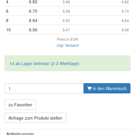
4
6.82
5.68
6.82
6
6.70
5.58
6.70
8
6.64
5.53
6.64
10
6.56
5.47
6.56
Preis in EUR
zzgl. Versand
14 ab Lager lieferbar (2-3 Werktage)
in den Warenkorb
zu Favoriten
Anfrage zum Produkt stellen
Artikelnummer