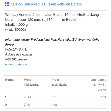
Katalog-Datenblatt (PDF) mit weiteren Details
Wonday Gummibänder, natur, Breite: 10 mm, Großpackung
Durchmesser 120 mm, (L)180 mm, im Beutel
Inhalt: 1.000 g
(FEL180303)
Informationen zur Produktsicherheit, Hersteller/EU Verantwortliche
Person
WONDAY S.A.S.
5, Allée des Acacias
F-63190 Lezoux
www.wonday.com
Grundpreis
Menge
Preis
Preis
inkl. MwSt.
inkl. MwSt.
zzgl. MwSt.
pro kg
1
7.39
6.16
7.39
2
7.01
5.84
7.01