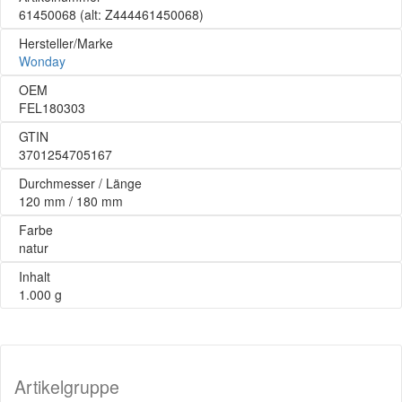
61450068
(alt: Z444461450068)
Hersteller/Marke
Wonday
OEM
FEL180303
GTIN
3701254705167
Durchmesser / Länge
120 mm / 180 mm
Farbe
natur
Inhalt
1.000 g
Artikelgruppe