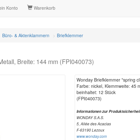
in Konto
Warenkorb
Büro- & Aktenklammern
Briefklemmer
Metall, Breite: 144 mm (FPI040073)
Wonday Briefklemmer "spring cli
Farbe: nickel, Klemmweite: 45 
beinhaltet: 12 Stück
(FPI040073)
Informationen zur Produktsicherhei
WONDAY S.A.S.
5, Allée des Acacias
F-63190 Lezoux
www.wonday.com