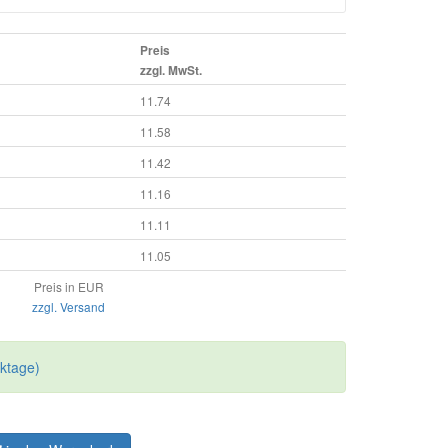
Preis
zzgl. MwSt.
11.74
11.58
11.42
11.16
11.11
11.05
Preis in EUR
zzgl. Versand
rktage)