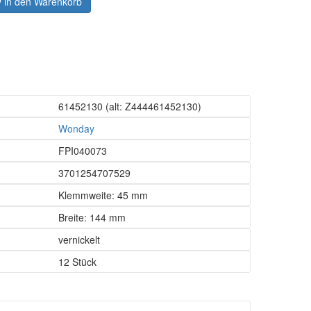
in den Warenkorb
61452130
(alt: Z444461452130)
Wonday
FPI040073
3701254707529
Klemmweite: 45 mm
Breite: 144 mm
vernickelt
12 Stück